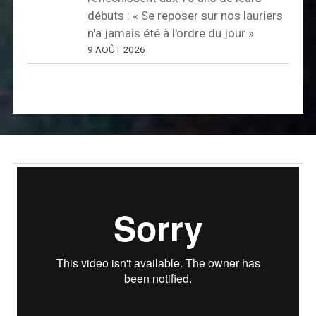
débuts : « Se reposer sur nos lauriers
n'a jamais été à l'ordre du jour »
9 AOÛT 2026