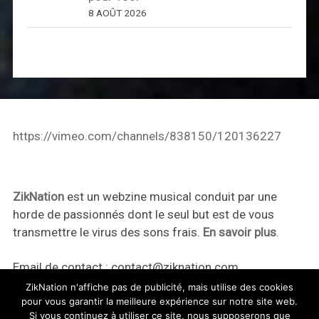
8 AOÛT 2026
https://vimeo.com/channels/838150/120136227
ZikNation
est un webzine musical conduit par une
horde de passionnés dont le seul but est de vous
transmettre le virus des sons frais.
En savoir plus
.
Email de contact :
contact@ziknation.com
ZikNation n'affiche pas de publicité, mais utilise des cookies
pour vous garantir la meilleure expérience sur notre site web.
Si vous continuez à utiliser ce site, nous supposerons que