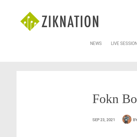
Skip
NEWS
LIVE SESSIO
to
content
Fokn Bo
SEP 23, 2021
B