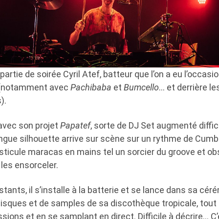
artie de soirée Cyril Atef, batteur que l’on a eu l’occasi
 (notamment avec
Pachibaba
et
Bumcello
… et derrière le
).
l avec son projet
Papatef
, sorte de DJ Set augmenté diffi
ongue silhouette arrive sur scène sur un rythme de Cumb
esticule maracas en mains tel un sorcier du groove et o
les ensorceler.
tants, il s’installe à la batterie et se lance dans sa cér
disques et de samples de sa discothèque tropicale, tout
sions et en se samplant en direct. Difficile à décrire… C’