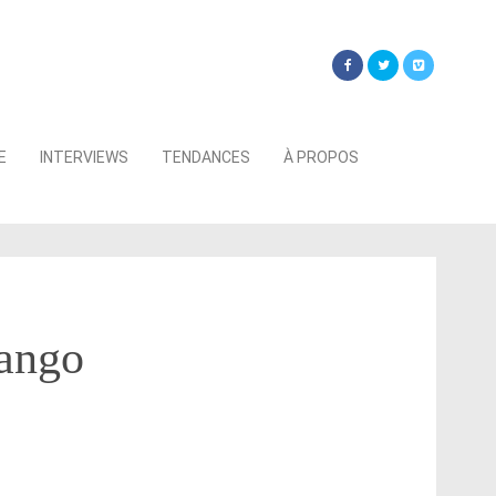
Searc
E
INTERVIEWS
TENDANCES
À PROPOS
for:
jango