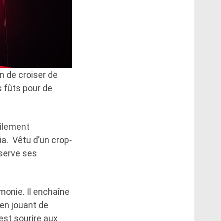
on de croiser de
s fûts pour de
cilement
ia. Vêtu d’un crop-
bserve ses
émonie. Il enchaîne
 en jouant de
est sourire aux