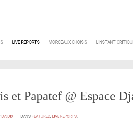
NS
LIVE REPORTS
MORCEAUX CHOISIS
L’INSTANT CRITIQU
is et Papatef @ Espace D
Y
DAIDIX
DANS
FEATURED
,
LIVE REPORTS
.