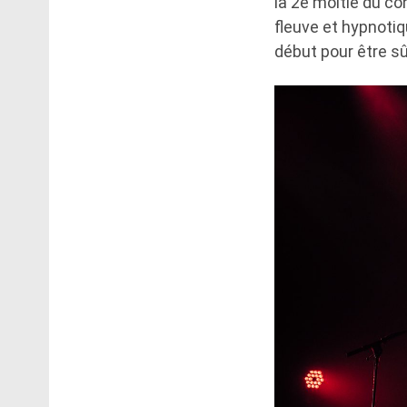
la 2e moitié du co
fleuve et hypnoti
début pour être sû