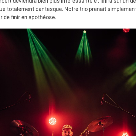
ncert deviendra bien plus intéressante et finira sur un 
que totalement dantesque. Notre trio prenait simpleme
r de finir en apothéose.