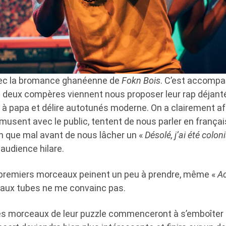
c la bromance ghanéenne de
Fokn Bois
. C’est accompa
s deux compères viennent nous proposer leur rap déjanté
p à papa et délire autotunés moderne. On a clairement af
musent avec le public, tentent de nous parler en françai
en que mal avant de nous lâcher un «
Désolé, j’ai été colo
audience hilare.
 premiers morceaux peinent un peu à prendre, même «
A
ipaux tubes ne me convainc pas.
es morceaux de leur puzzle commenceront à s’emboîter 