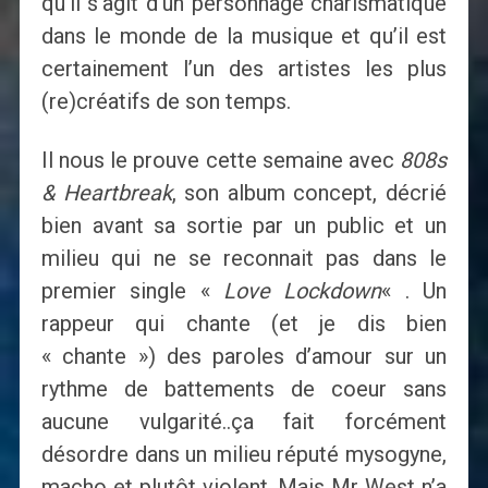
qu’il s’agit d’un personnage charismatique
dans le monde de la musique et qu’il est
certainement l’un des artistes les plus
(re)créatifs de son temps.
Il nous le prouve cette semaine avec
808s
& Heartbreak
, son album concept, décrié
bien avant sa sortie par un public et un
milieu qui ne se reconnait pas dans le
premier single «
Love Lockdown
« . Un
rappeur qui chante (et je dis bien
« chante ») des paroles d’amour sur un
rythme de battements de coeur sans
aucune vulgarité..ça fait forcément
désordre dans un milieu réputé mysogyne,
macho et plutôt violent. Mais Mr West n’a