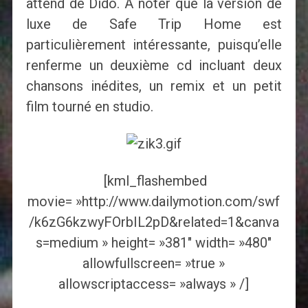
attend de Dido. À noter que la version de
luxe de Safe Trip Home est
particulièrement intéressante, puisqu’elle
renferme un deuxième cd incluant deux
chansons inédites, un remix et un petit
film tourné en studio.
[kml_flashembed
movie= »http://www.dailymotion.com/swf
/k6zG6kzwyFOrbIL2pD&related=1&canva
s=medium » height= »381″ width= »480″
allowfullscreen= »true »
allowscriptaccess= »always » /]