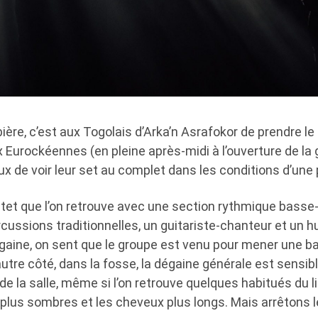
ère, c’est aux Togolais d’Arka’n Asrafokor de prendre le r
 Eurockéennes (en pleine après-midi à l’ouverture de la
eux de voir leur set au complet dans les conditions d’une p
ntet que l’on retrouve avec une section rythmique basse-
ssions traditionnelles, un guitariste-chanteur et un hur
aine, on sent que le groupe est venu pour mener une bat
’autre côté, dans la fosse, la dégaine générale est sensi
 de la salle, même si l’on retrouve quelques habitués du l
lus sombres et les cheveux plus longs. Mais arrêtons le