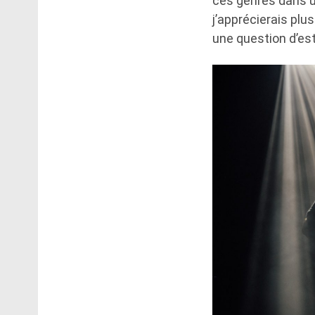
ces genres dans u
j’apprécierais pl
une question d’es