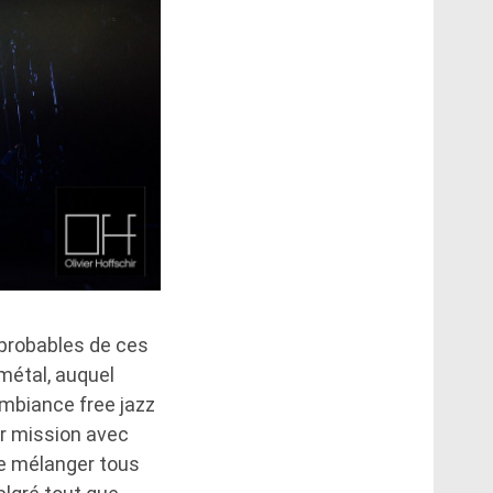
probables de ces
métal, auquel
mbiance free jazz
ur mission avec
 de mélanger tous