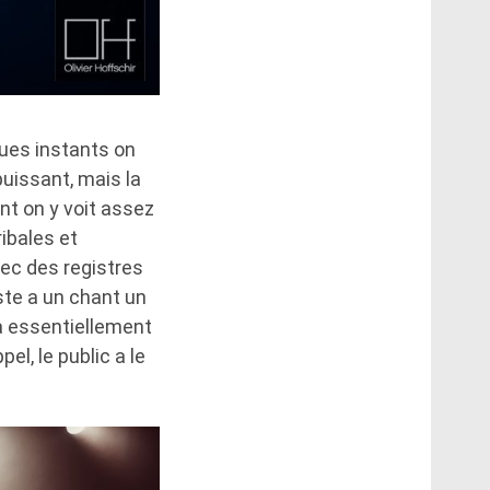
ques instants on
puissant, mais la
nt on y voit assez
ibales et
vec des registres
iste a un chant un
ra essentiellement
el, le public a le