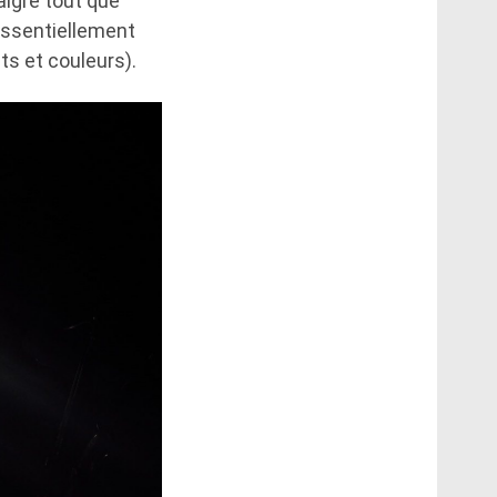
algré tout que
essentiellement
ts et couleurs).