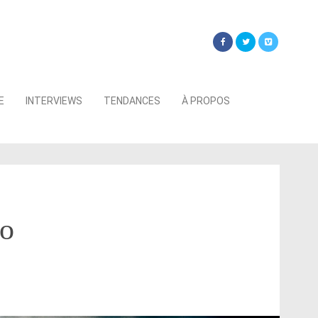
Searc
E
INTERVIEWS
TENDANCES
À PROPOS
for:
go