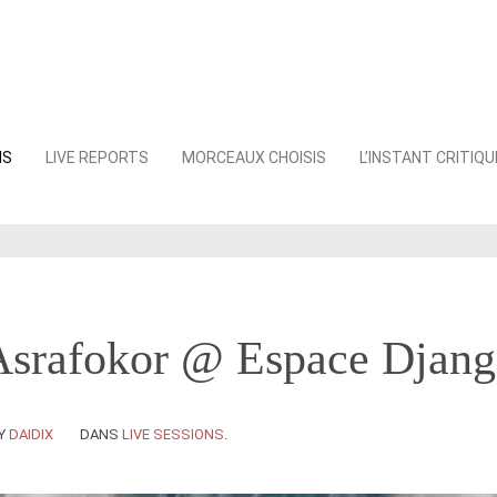
NS
LIVE REPORTS
MORCEAUX CHOISIS
L’INSTANT CRITIQU
Asrafokor @ Espace Djan
Y
DAIDIX
DANS
LIVE SESSIONS
.