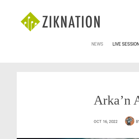
Skip
NEWS
LIVE SESSIO
to
content
Arka’n 
OCT 16, 2022
B