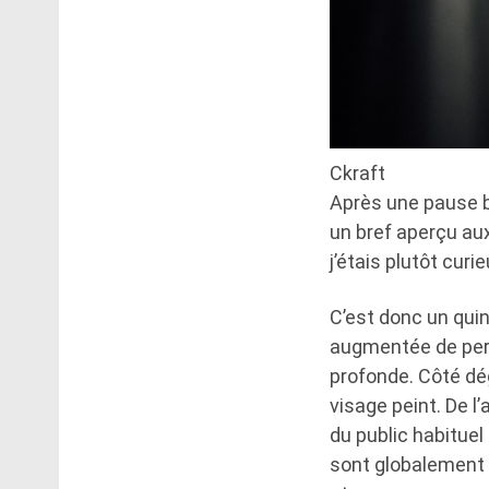
Ckraft
Après une pause bi
un bref aperçu aux
j’étais plutôt curi
C’est donc un qui
augmentée de percu
profonde. Côté dég
visage peint. De l
du public habituel
sont globalement p