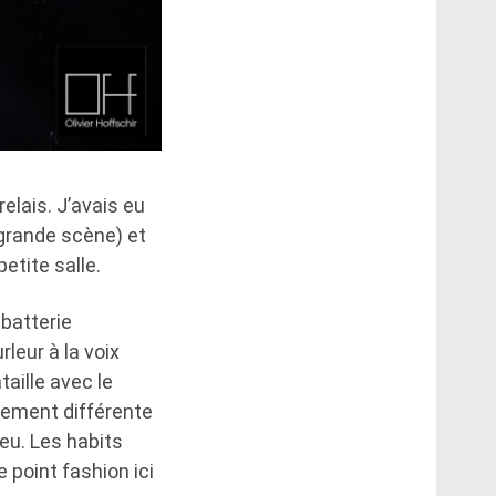
elais. J’avais eu
 grande scène) et
etite salle.
batterie
leur à la voix
aille avec le
blement différente
ieu. Les habits
 point fashion ici