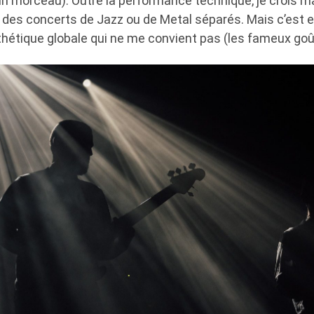
n morceau). Outre la performance technique, je crois m
us des concerts de Jazz ou de Metal séparés. Mais c’est 
thétique globale qui ne me convient pas (les fameux goû