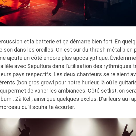
rcussion et la batterie et ça démarre bien fort. En quel
 son dans les oreilles. On est sur du thrash métal bien 
ine ajoute un côté encore plus apocalyptique. Évidemme
llèle avec Sepultura dans l’utilisation des rythmiques tr
 leurs pays respectifs. Les deux chanteurs se relaient a
rents (bon gros growl pour notre hurleur, là où le guitar
 qui permet de varier les ambiances. Côté setlist, on se
lbum : Zã Keli, ainsi que quelques exclus. D’ailleurs au rapp
e morceau qu’il souhaite écouter.