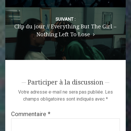
SUIVANT :
Clip du jour // Everything But The Girl –
Nothing Left To Lose
Participer à la discussion
Votre adresse e-mail ne sera pas publiée.
Les
champs obligatoires sont indiqués avec
*
Commentaire
*