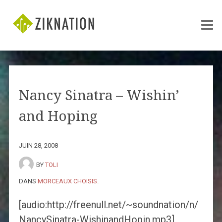
Nancy Sinatra – Wishin’
and Hoping
JUIN 28, 2008
BY
TOLI
DANS
MORCEAUX CHOISIS
.
[audio:http://freenull.net/~soundnation/n/
NancySinatra-WishinandHopin.mp3]