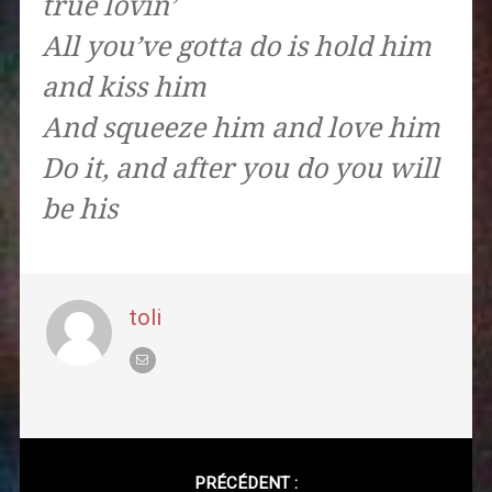
true lovin’
All you’ve gotta do is hold him
and kiss him
And squeeze him and love him
Do it, and after you do you will
be his
toli
Post
navigation
PRÉCÉDENT :