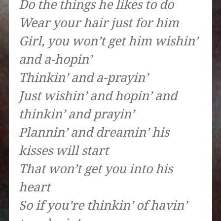
Do the things he likes to do
Wear your hair just for him
Girl, you won’t get him wishin’
and a-hopin’
Thinkin’ and a-prayin’
Just wishin’ and hopin’ and
thinkin’ and prayin’
Plannin’ and dreamin’ his
kisses will start
That won’t get you into his
heart
So if you’re thinkin’ of havin’