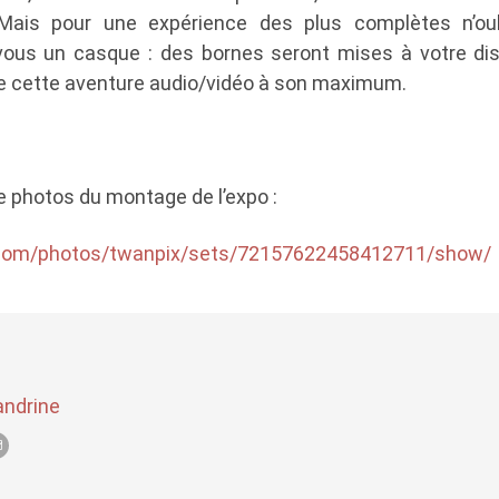
 Mais pour une expérience des plus complètes n’oub
vous un casque : des bornes seront mises à votre dis
re cette aventure audio/vidéo à son maximum.
de photos du montage de l’expo :
r.com/photos/twanpix/sets/72157622458412711/show/
andrine