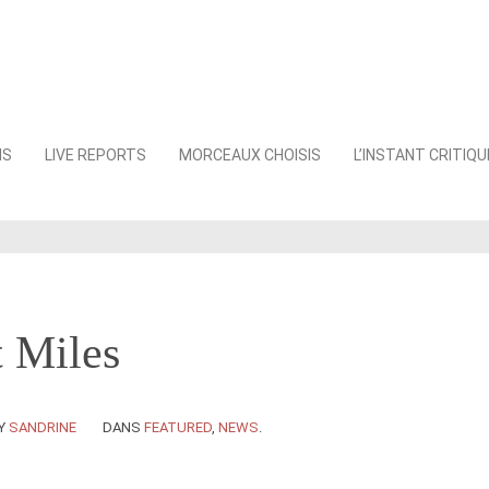
NS
LIVE REPORTS
MORCEAUX CHOISIS
L’INSTANT CRITIQU
 Miles
Y
SANDRINE
DANS
FEATURED
,
NEWS
.