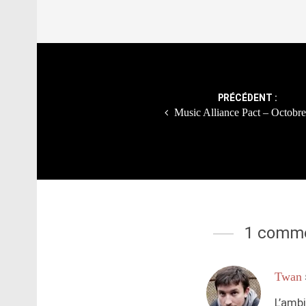
Post
navigation
PRÉCÉDENT :
Music Alliance Pact – Octobr
1 comme
Twan
L’ambi