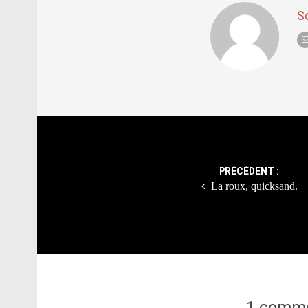
S
Post
navigation
PRÉCÉDENT :
La roux, quicksand.
1 comme