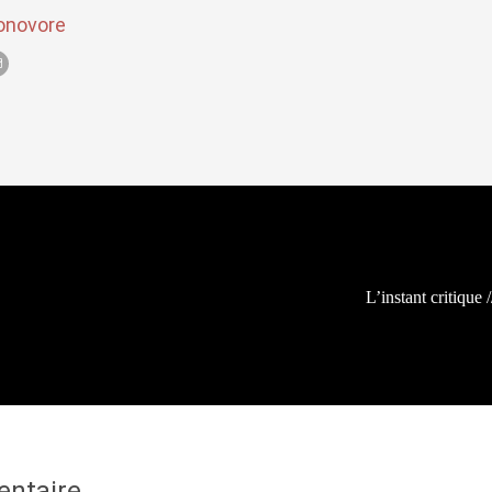
onovore
L’instant critique
ntaire