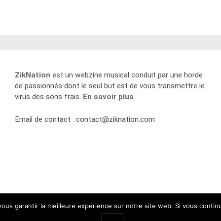
ZikNation
est un webzine musical conduit par une horde
de passionnés dont le seul but est de vous transmettre le
virus des sons frais.
En savoir plus
.
Email de contact :
contact@ziknation.com
 vous garantir la meilleure expérience sur notre site web. Si vous contin