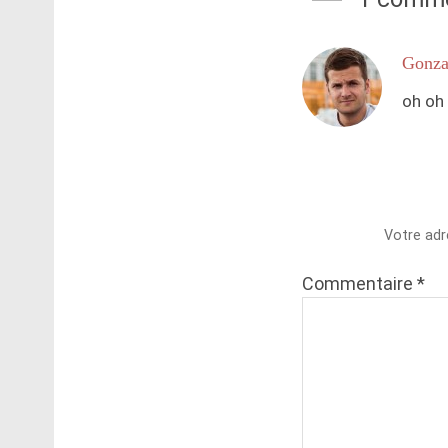
Gonza
oh oh 
Votre adr
Commentaire
*