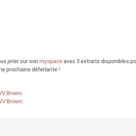
ous jeter sur son
myspace
avec 3 extraits disponibles p
une prochaine déferlante !
VV Brown
.
VV Brown
.