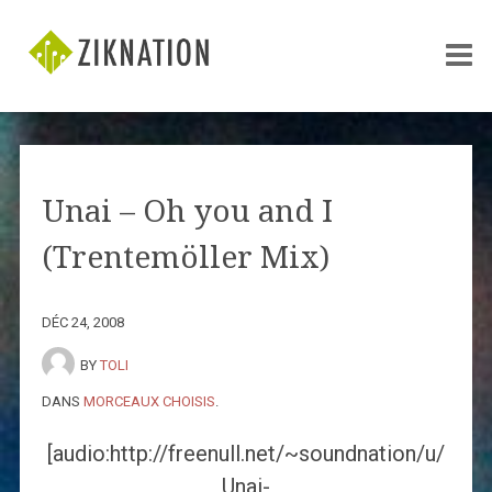
Unai – Oh you and I
(Trentemöller Mix)
DÉC 24, 2008
BY
TOLI
DANS
MORCEAUX CHOISIS
.
[audio:http://freenull.net/~soundnation/u/
Unai-