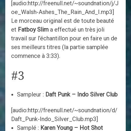
[audio:http://freenull.net/~soundnation/j/J
oe_Walsh-Ashes_The_Rain_And_I.mp3]
Le morceau original est de toute beauté
et
Fatboy Slim
a effectué un très joli
travail sur l’échantillon pour en faire un de
ses meilleurs titres (la partie samplée
commence à 3:33).
#3
Sampleur :
Daft Punk – Indo Silver Club
[audio:http://freenull.net/~soundnation/d/
Daft_Punk-Indo_Silver_Club.mp3]
Samplé :
Karen Young – Hot Shot