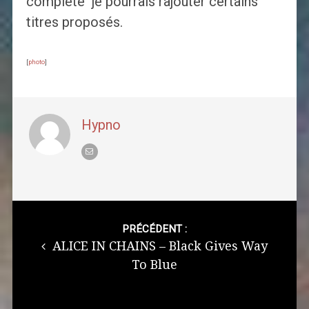
complète je pourrais rajouter certains
titres proposés.
[
photo
]
Hypno
Post
navigation
PRÉCÉDENT :
ALICE IN CHAINS – Black Gives Way
To Blue