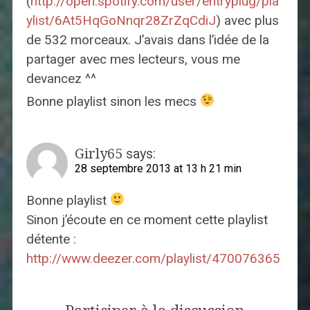
(
http://open.spotify.com/user/entryplug/pla
ylist/6At5HqGoNnqr28ZrZqCdiJ
) avec plus
de 532 morceaux. J’avais dans l’idée de la
partager avec mes lecteurs, vous me
devancez ^^
Bonne playlist sinon les mecs
Girly65
says:
28 septembre 2013 at 13 h 21 min
Bonne playlist
Sinon j’écoute en ce moment cette playlist
détente :
http://www.deezer.com/playlist/470076365