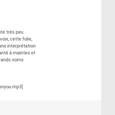
ute très peu.
ix, cette folie,
une interprétation
hanté à maintes et
grands noms
lonyou.mp3]