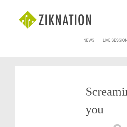
Skip
NEWS
LIVE SESSIO
to
content
Screamin
you