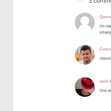
3 comme
Quee
Un cla
inter
Gonza
classi
mole
Une d