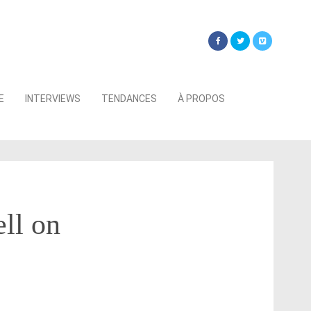
Searc
E
INTERVIEWS
TENDANCES
À PROPOS
for:
ell on