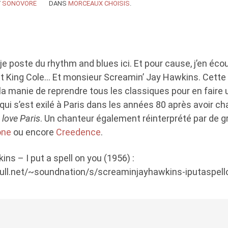
Y
SONOVORE
DANS
MORCEAUX CHOISIS
.
je poste du rhythm and blues ici. Et pour cause, j’en éco
 King Cole… Et monsieur Screamin’ Jay Hawkins. Cette vo
 la manie de reprendre tous les classiques pour en faire 
 qui s’est exilé à Paris dans les années 80 après avoir c
I love Paris
. Un chanteur également réinterprété par de 
one
ou encore
Creedence
.
ins – I put a spell on you (1956) :
enull.net/~soundnation/s/screaminjayhawkins-iputaspel