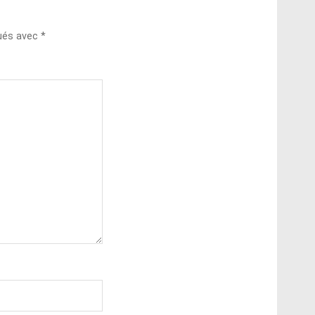
qués avec
*