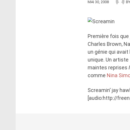
MAI 30, 2008
B
Première fois que 
Charles Brown, Nat
un génie qui avait
unique. Un artiste
maintes reprises
comme
Nina Sim
Screamin’ jay hawk
[audio:http://fre