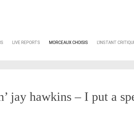
NS
LIVE REPORTS
MORCEAUX CHOISIS
L’INSTANT CRITIQU
’ jay hawkins – I put a sp