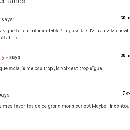
ntaires
30 m
says:
n
ssique tellement inimitable ! Impossible d’arriver à la chevil
prétation…
30 m
says:
gue
que mais j’aime pas trop , la voix est trop aïgue
7 av
says:
e mes favorites de ce grand monsieur est Maybe ! Incontour