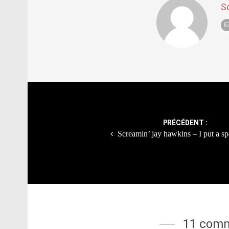
S
Post
navigation
PRÉCÉDENT :
Screamin’ jay hawkins – I put a sp
11 comm