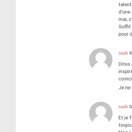
talent
d’une 
mai, c
Suffit
pour d
s
saab
Dites 
inspi
coïnci
Je ne 
s
saab
Et je 
toujou