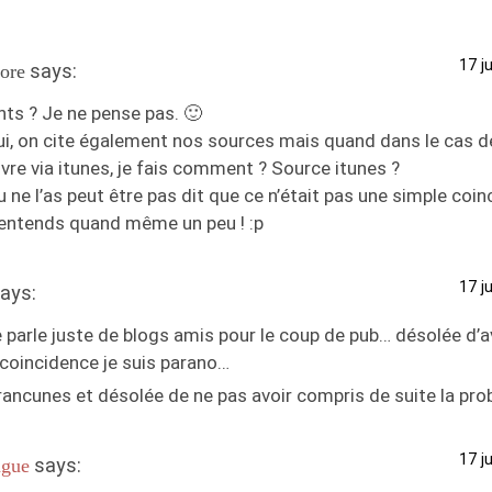
17 j
says:
ore
nts ? Je ne pense pas. 🙂
i, on cite également nos sources mais quand dans le cas de
re via itunes, je fais comment ? Source itunes ?
u ne l’as peut être pas dit que ce n’était pas une simple coin
entends quand même un peu ! :p
17 j
ays:
 parle juste de blogs amis pour le coup de pub… désolée d’a
 coincidence je suis parano…
rancunes et désolée de ne pas avoir compris de suite la pr
17 j
says:
gue