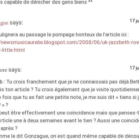
s capable de dénicher des gens biens ^^
17 j
says:
gue
lignera au passage le pompage honteux de l’article ici :
//newsmusicaurelie.blogspot.com/2008/06/uk-jazzbeth-row
little.html
17 j
says:
ore
 : Tu crois franchement que je ne connaissais pas déjà Be
is ton article ? Tu crois également que je visite quotidienn
 fois que tu as fait une petite note, je me suis dit « tiens si 
 » ?
peut être effectivement une coincidence mais que penses-tu
’article une à deux semaines avant le tien ? Aussi une coincid
 après ?
mme le dit Gonzague, on est quand même capable de découv