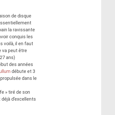
aison de disque
 essentiellement
ain la ravissante
voir conquis les
oilà, il en faut
e va peut être
(27 ans)
 début des années
ullum
débute et 3
e propulsée dans le
fe » tiré de son
t déjà d’excellents