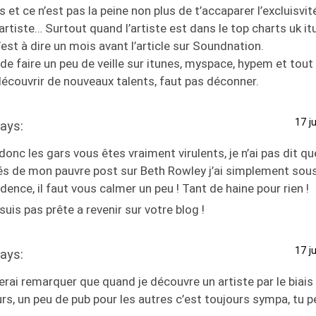
s et ce n’est pas la peine non plus de t’accaparer l’excluisvi
artiste… Surtout quand l’artiste est dans le top charts uk i
’est à dire un mois avant l’article sur Soundnation.
 de faire un peu de veille sur itunes, myspace, hypem et tou
écouvrir de nouveaux talents, faut pas déconner.
17 j
ays:
donc les gars vous êtes vraiment virulents, je n’ai pas dit q
rés de mon pauvre post sur Beth Rowley j’ai simplement sou
dence, il faut vous calmer un peu ! Tant de haine pour rien !
suis pas prête a revenir sur votre blog !
17 j
ays:
ferai remarquer que quand je découvre un artiste par le biais d
rs, un peu de pub pour les autres c’est toujours sympa, tu p