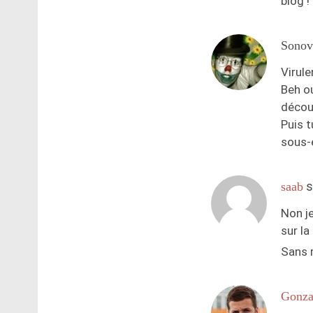
blog !
Sonov
Virule
Beh ou
découv
Puis t
sous-
s
saab
Non je
sur la
Sans 
Gonza