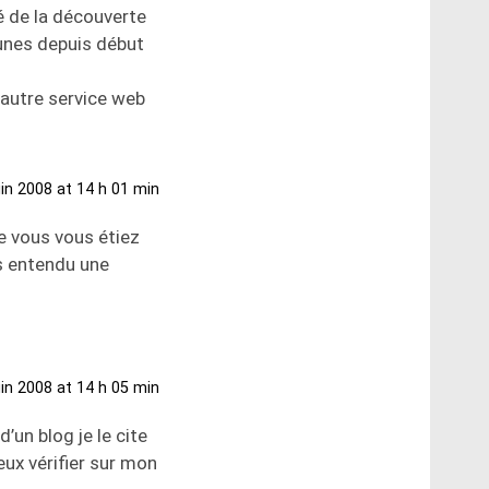
té de la découverte
tunes depuis début
t autre service web
uin 2008 at 14 h 01 min
ue vous vous étiez
s entendu une
uin 2008 at 14 h 05 min
’un blog je le cite
eux vérifier sur mon