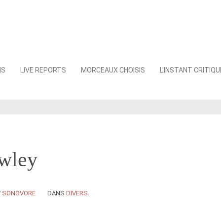
NS
LIVE REPORTS
MORCEAUX CHOISIS
L’INSTANT CRITIQU
wley
Y
SONOVORE
DANS
DIVERS
.