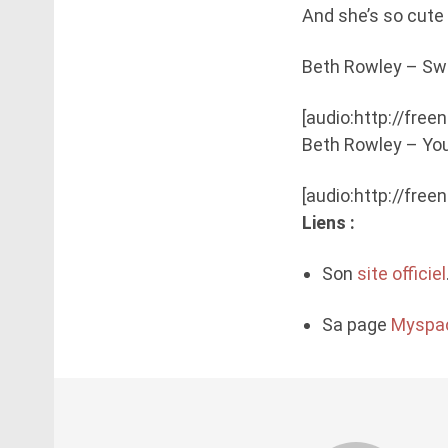
And she’s so cute 
Beth Rowley – Swe
[audio:http://fre
Beth Rowley – You 
[audio:http://fre
Liens :
Son
site officiel
Sa page
Myspa