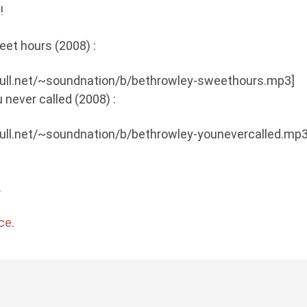
!
et hours (2008) :
enull.net/~soundnation/b/bethrowley-sweethours.mp3]
never called (2008) :
enull.net/~soundnation/b/bethrowley-younevercalled.mp3
.
ce
.