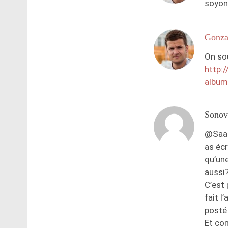
soyon
Gonza
On sou
http:
album-
Sonov
@Saab
as écr
qu’une
aussi?
C’est 
fait l
posté
Et co