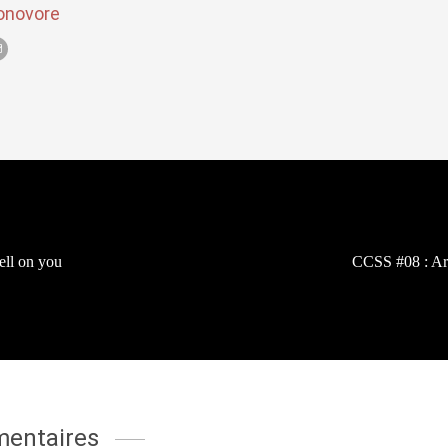
onovore
ell on you
CCSS #08 : A
entaires