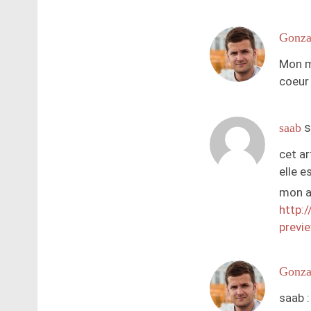
Gonza
Mon mo
coeur
s
saab
cet ar
elle e
mon ar
http:
previ
Gonza
saab :