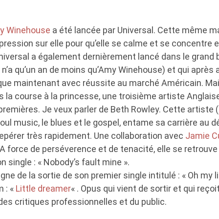
y Winehouse
a été lancée par Universal. Cette même m
pression sur elle pour qu’elle se calme et se concentre
niversal a également dernièrement lancé dans le grand b
 n’a qu’un an de moins qu’Amy Winehouse) et qui après a
que maintenant avec réussite au marché Américain. Mais v
s la course à la princesse, une troisième artiste Anglais
premières. Je veux parler de Beth Rowley. Cette artiste 
soul music, le blues et le gospel, entame sa carrière au
repérer très rapidement. Une collaboration avec
Jamie C
 A force de perséverence et de tenacité, elle se retrouv
n single : « Nobody’s fault mine ».
gne de la sortie de son premier single intitulé : « Oh my li
 : «
Little dreamer
« . Opus qui vient de sortir et qui reçoi
 des critiques professionnelles et du public.