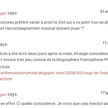
31 m
says:
gue
rceau préféré serait à priori le 2nd qui a ce petit truc en pl
 et l’accompagnement musical doivent jouer ^^
11 
ays:
ticle a été écrit deux jours après le mien, étrange coinciden
st encore très peu connue de la blogosphère francophone !!!!
ticle :
//withmusicinmymind.blogspot.com/2008/05/coup-de-foud
ew.html
17 j
says:
gue
 en effet 🙂 quelle coïncidence. Je crois que cela n’exclut 