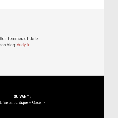
elles femmes et de la
mon blog:
dudy.fr
SUIVANT :
L’instant critique // Oasis