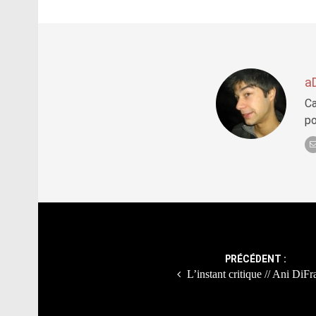
a
Ca
po
Post
navigation
PRÉCÉDENT :
L’instant critique // Ani DiF