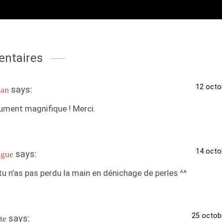
ntaires
12 octo
says:
han
ument magnifique ! Merci.
14 octo
says:
gue
u n’as pas perdu la main en dénichage de perles ^^
25 octob
says:
te