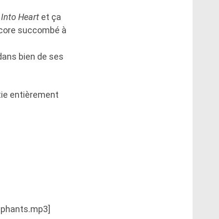
 Into Heart
et ça
encore succombé à
dans bien de ses
rtie entièrement
lephants.mp3]