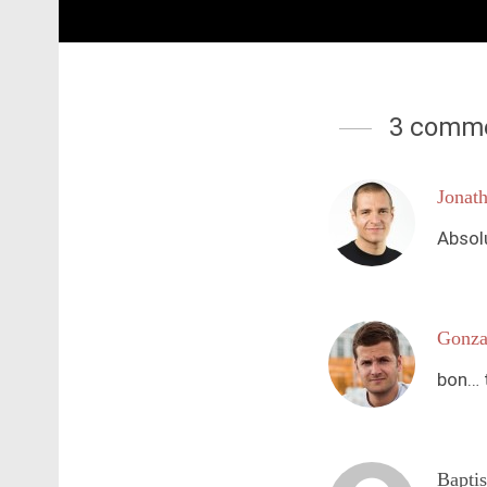
3 comme
Jonat
Absol
Gonza
bon… t
Baptis