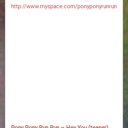
http://www.myspace.com/ponyponyrunrun
Pony Pony Run Run – Hey You (teaser)