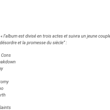
 «
l’album est divisé en trois actes et suivra un jeune couple
e désordre et la promesse du siècle” :
d Cons
reakdown
my
otomy
no
rth
Saints