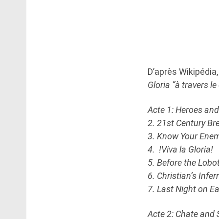
D’après Wikipédia,
Gloria “à travers l
Acte 1: Heroes an
2. 21st Century B
3. Know Your Ene
4. !Viva la Gloria!
5. Before the Lob
6. Christian’s Infer
7. Last Night on Ea
Acte 2: Chate and 