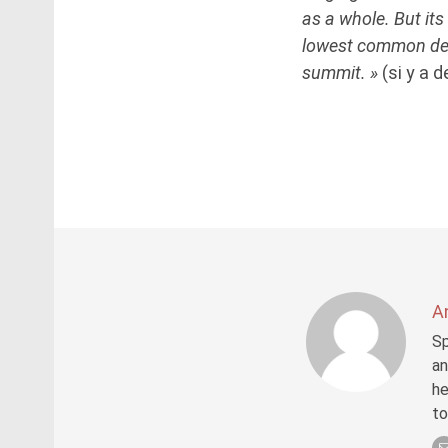
as a whole. But its
lowest common deno
summit. »
(si y a d
A
Sp
an
he
to