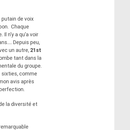
 putain de voix
bon. Chaque
l n’y a qu’a voir
fans…. Depuis peu,
avec un autre,
21st
bombe tant dans la
mentale du groupe.
s sixties, comme
 mon avis après
 perfection.
 la diversité et
t remarquable