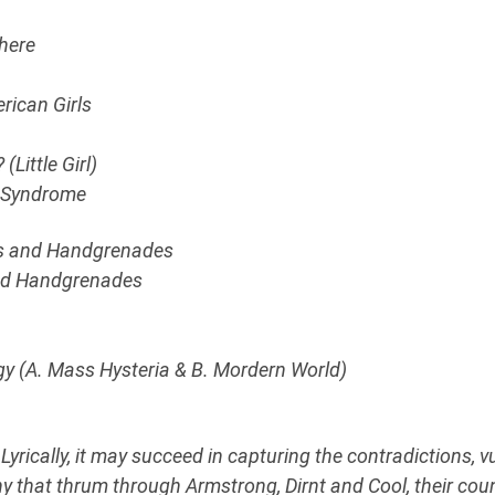
here
rican Girls
(Little Girl)
t Syndrome
es and Handgrenades
nd Handgrenades
y (A. Mass Hysteria & B. Mordern World)
 Lyrically, it may succeed in capturing the contradictions, v
y that thrum through Armstrong, Dirnt and Cool, their cou