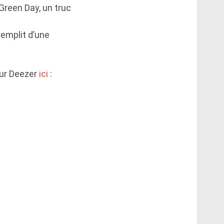
n Green Day, un truc
remplit d’une
sur Deezer
ici
: