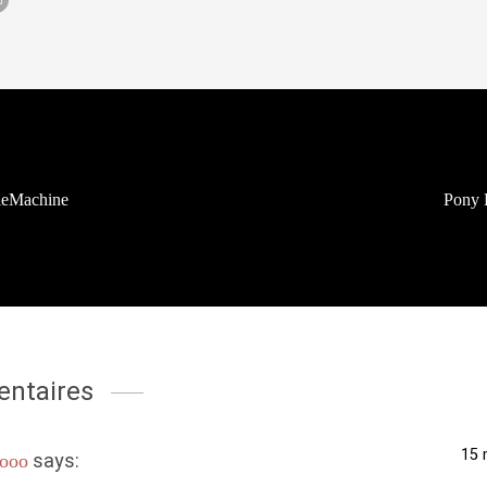
kieMachine
Pony 
ntaires
15 
says:
oooo