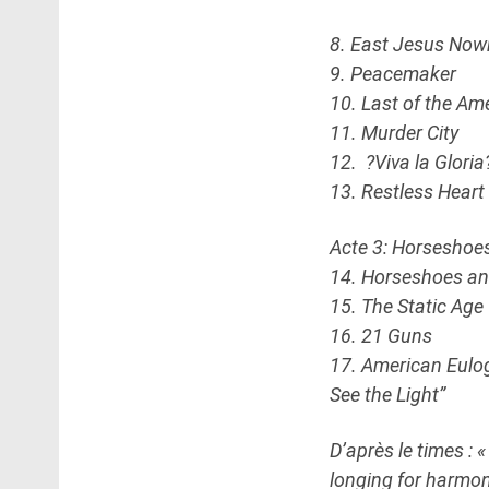
8. East Jesus Now
9. Peacemaker
10. Last of the Ame
11. Murder City
12. ?Viva la Gloria? 
13. Restless Hear
Acte 3: Horsesho
14. Horseshoes a
15. The Static Age
16. 21 Guns
17. American Eulog
See the Light”
D’après le times : «
longing for harmon