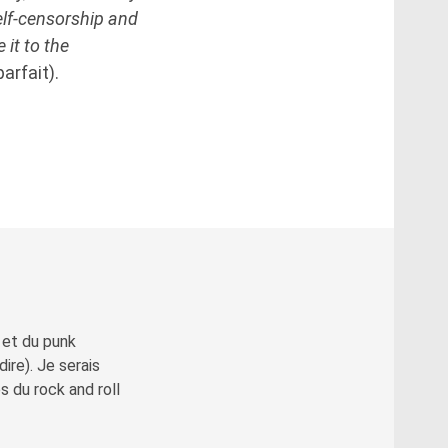
self-censorship and
it to the
arfait).
 et du punk
re). Je serais
 du rock and roll