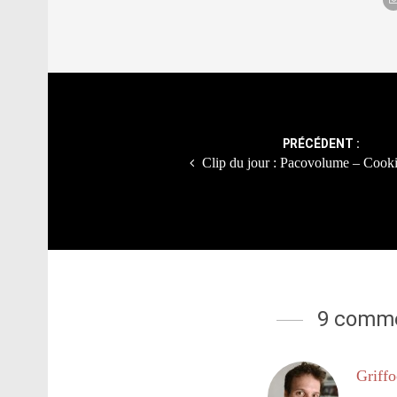
Post
navigation
PRÉCÉDENT :
Clip du jour : Pacovolume – Coo
9 comme
Griff