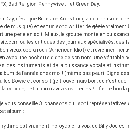
FX, Bad Religion, Pennywise … et Green Day.
n Day, c’est que Billie Joe Armstrong a du charisme, une
re de musique) et est un song writter de
génie
vraiment 
 une perle en soit. Mieux, le groupe monte en puissance. I
sic.com ou les critiques des journaux spécialisés, des 
 bon vieux opéra rock (American Idiot) et reviennent ici 
own
avec une pochette digne de son nom. Une véritable 
es, des instruments et de la puissance vocale et instru
album de l’année chez moi ! (même pas peur). Digne de
ou les Bowie et consort (je trouve mais bon, ce n’est que
la critique, cet album ravira vos oreilles ! Il fleure bon la
je vous conseille 3 chansons qui sont représentatives de
cet album :
 rythme est vraiment incroyable, la voix de Billy Joe es