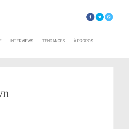
Searc
E
INTERVIEWS
TENDANCES
À PROPOS
for:
wn