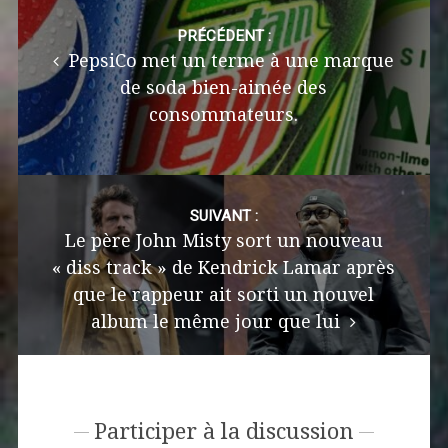
Post
navigation
PRÉCÉDENT :
PepsiCo met un terme à une marque
de soda bien-aimée des
consommateurs.
SUIVANT :
Le père John Misty sort un nouveau
« diss track » de Kendrick Lamar après
que le rappeur ait sorti un nouvel
album le même jour que lui
Participer à la discussion