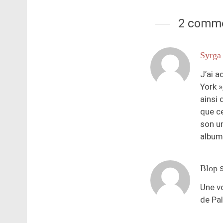
2 comme
Syrga
J’ai a
York »
ainsi 
que ce
son u
album
Blop
Une vo
de Pal