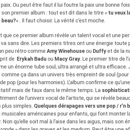
 paix. Ou peut être faut il lui foutre la paix une bonne fo
 son premier album : tout est dit dans le titre «
tu veux l
e beau?
« . Il faut choisir. La vérité c’est moche.
est que ce premier album révèle un talent vocal et une pe
va sans dire. Les premiers titres ont une énergie toute pa
 un peu rétro comme
Amy Winehouse
ou
Duffy
et de la n
prit de
Erykah Badu
ou
Macy Gray
. Le premier titre de 
 un énorme tube soul, ultra arrangé et ultra efficace.
dé comme ça dans un univers très empreint de soul (pour 
de pop (pour les harmonies). L’album confirme ce qu’une
itatif mais de faux dans le même temps. La
sophistica
riment de l’univers vocal de l’artiste, qui se révèle bea
 plus simples.
Quelques dérapages vers une pop / r’n 
musicales américaines pour enfants, qui font monter l
. Non qu’elle soit mal à l’aise dans les aigus, mais son é
 ronde » dans les graves et les medium. Peut être une af