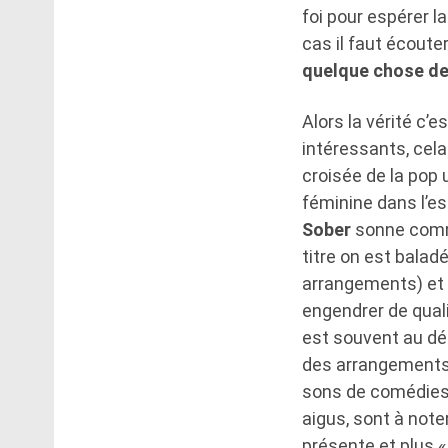
foi pour espérer la
cas il faut écouter
quelque chose d
Alors la vérité c’
intéressants, cela 
croisée de la pop
féminine dans l’es
Sober
sonne comme
titre on est bala
arrangements) et 
engendrer de qual
est souvent au dét
des arrangements
sons de comédies 
aigus, sont à noter
présente et plus «