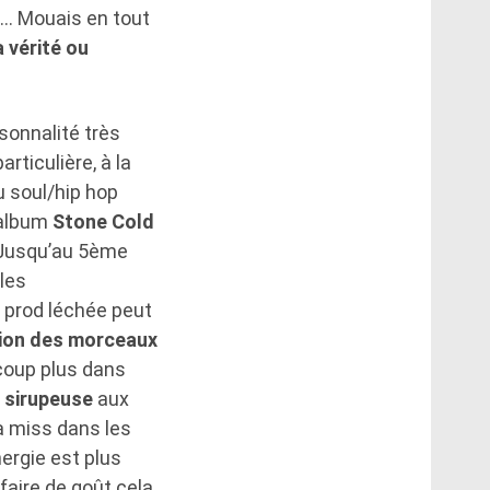
is… Mouais en tout
a vérité ou
rsonnalité très
rticulière, à la
u soul/hip hop
l’album
Stone Cold
 Jusqu’au 5ème
les
 prod léchée peut
tion des morceaux
ucoup plus dans
b sirupeuse
aux
a miss dans les
nergie est plus
faire de goût cela