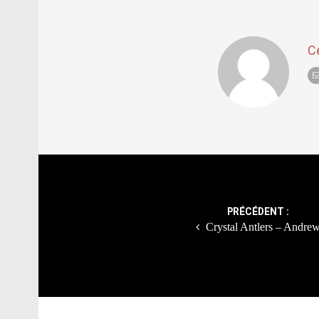
C
Post
navigation
PRÉCÉDENT :
Crystal Antlers – Andre