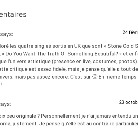
ntaires
24 févr
says:
doré les quatre singles sortis en UK que sont « Stone Cold 
, « Do You Want The Truth Or Something Beautiful? » et enf
que l’univers artistique (presence en live, costumes, photos)…
tte critique est assez fidele, mais je pense qu’elle a tout
nivers, mais pas assez encore. C’est sur 🙂 En meme temps 
 !
23 octob
says:
ix peu originale ? Personnellement je n’ai jamais entendu u
oma, justement. Je pense qu’elle est au contraire particuliè