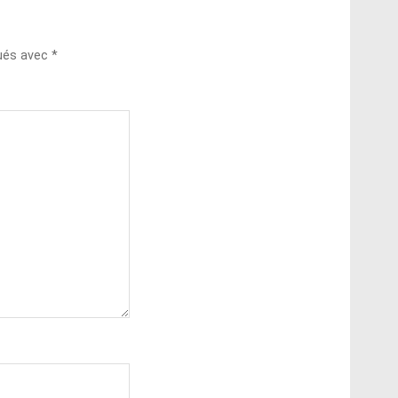
qués avec
*