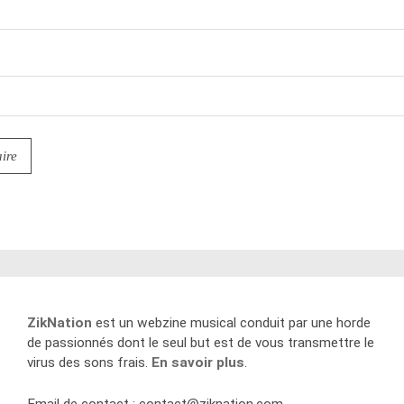
ZikNation
est un webzine musical conduit par une horde
de passionnés dont le seul but est de vous transmettre le
virus des sons frais.
En savoir plus
.
Email de contact :
contact@ziknation.com