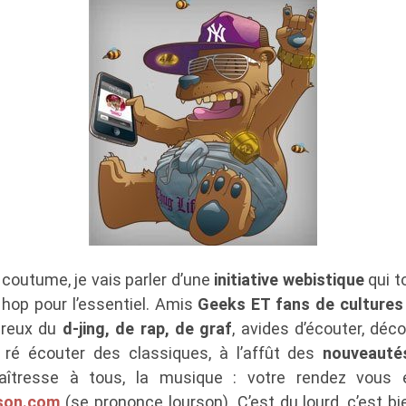
 coutume, je vais parler d’une
initiative webistique
qui t
 hop pour l’essentiel. Amis
Geeks ET fans de cultures
ureux du
d-jing, de rap, de graf
, avides d’écouter, déc
 ré écouter des classiques, à l’affût des
nouveauté
aîtresse à tous, la musique : votre rendez vous 
dson.com
(se prononce lourson). C’est du lourd, c’est bie