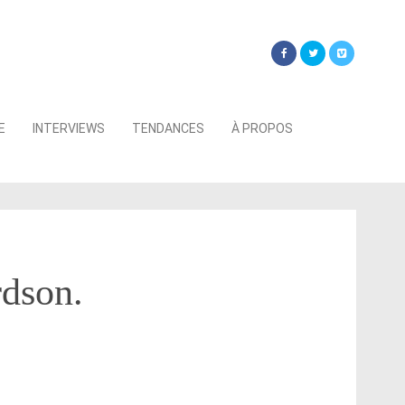
Searc
E
INTERVIEWS
TENDANCES
À PROPOS
for:
rdson.