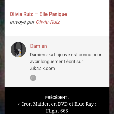
Olivia Ruiz – Elle Panique
envoyé par
Olivia-Ruiz
Damien
Damien aka Lajouve est connu pour
avoir longuement écrit sur
Zik4Zik.com
Post
navigation
PRÉCÉDENT :
Iron Maiden en DVD et Blue Ray :
Flight 666