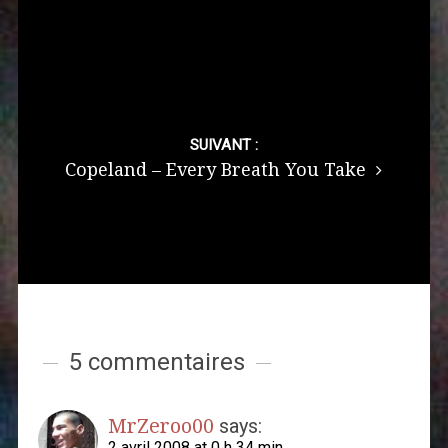
SUIVANT :
Copeland – Every Breath You Take
5 commentaires
MrZeroo00
says:
2 avril 2008 at 0 h 34 min