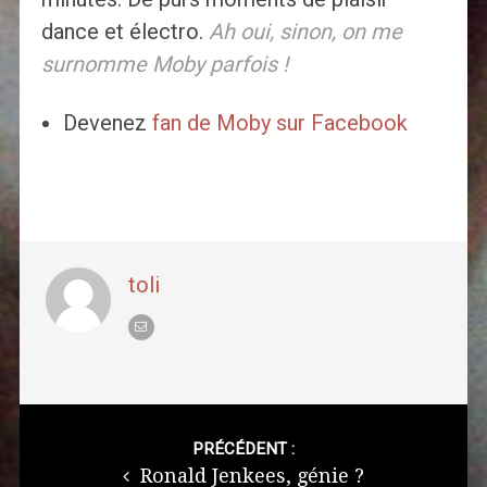
dance et électro.
Ah oui, sinon, on me
surnomme Moby parfois !
Devenez
fan de Moby sur Facebook
toli
Post
navigation
PRÉCÉDENT :
Ronald Jenkees, génie ?