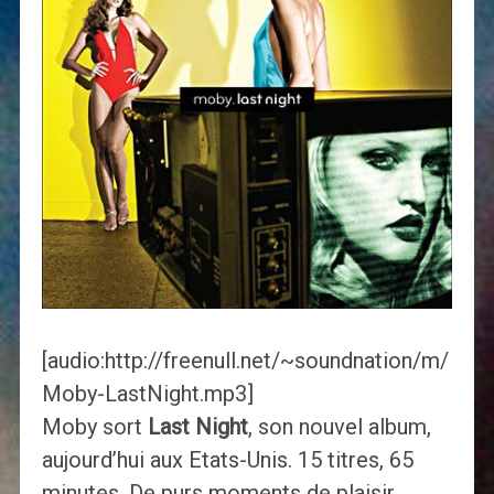
[audio:http://freenull.net/~soundnation/m/
Moby-LastNight.mp3]
Moby sort
Last Night
, son nouvel album,
aujourd’hui aux Etats-Unis. 15 titres, 65
minutes. De purs moments de plaisir