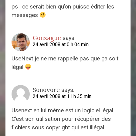
ps : ce serait bien qu’on puisse éditer les
messages
Gonzague
says:
24 avril 2008 at 0 h 04 min
UseNext je ne me rappelle pas que ça soit
légal
Sonovore
says:
24 avril 2008 at 11 h 35 min
Usenext en lui même est un logiciel légal.
C’est son utilisation pour récupérer des
fichiers sous copyright qui est illégal.