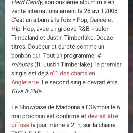
Hard Candy
, son onzième album mis en
vente internationalement le 28 avril 2008.
C’est un album à la fois « Pop, Dance et
Hip-Hop, avec un groove R&B » selon
Timbaland et Justin Timberlake. Douze
titres. Douceur et dureté comme un
bonbon dur. Tout un programme.
4
minutes
(ft. Justin Timberlake), le premier
single est déjà
n°1 des charts en
Angleterre
. Le second single devrait être
Give It 2Me
.
Le Showcase de Madonna à l’Olympia le 6
mai prochain est confirmé et
devrait être
diffusé
le jour même à 21h, sur la chaîne