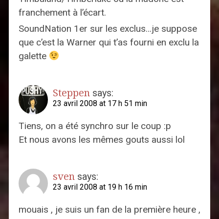
franchement à l’écart.
SoundNation 1er sur les exclus…je suppose
que c’est la Warner qui t’as fourni en exclu la
galette
Steppen
says:
23 avril 2008 at 17 h 51 min
Tiens, on a été synchro sur le coup :p
Et nous avons les mêmes gouts aussi lol
sven
says:
23 avril 2008 at 19 h 16 min
mouais , je suis un fan de la première heure ,