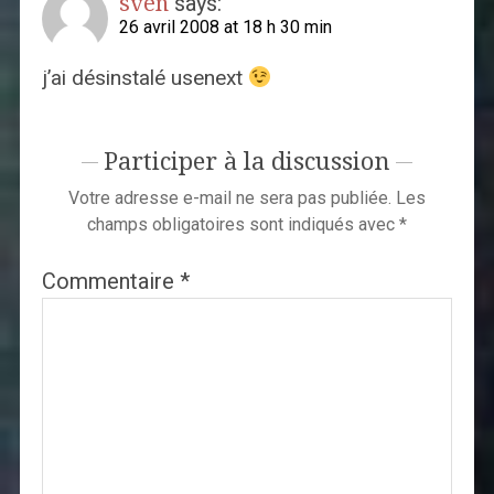
sven
says:
26 avril 2008 at 18 h 30 min
j’ai désinstalé usenext
Participer à la discussion
Votre adresse e-mail ne sera pas publiée.
Les
champs obligatoires sont indiqués avec
*
Commentaire
*