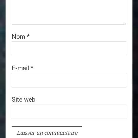
Nom
*
E-mail
*
Site web