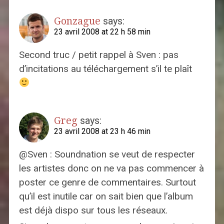
Gonzague
says:
23 avril 2008 at 22 h 58 min
Second truc / petit rappel à Sven : pas
d’incitations au téléchargement s’il te plaît
Greg
says:
23 avril 2008 at 23 h 46 min
@Sven : Soundnation se veut de respecter
les artistes donc on ne va pas commencer à
poster ce genre de commentaires. Surtout
qu’il est inutile car on sait bien que l’album
est déjà dispo sur tous les réseaux.