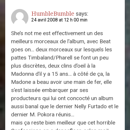
HumbleBumble
says:
24 avril 2008 at 12 h 00 min
She’s not me est effectivement un des
meilleurs morceaux de l’album, avec Beat
goes on… deux morceaux sur lesquels les
pattes Timbaland/Pharell se font un peu
plus discrètes, deux clins d’oeil à la
Madonna d’il y a 15 ans… à côté de ça, la
Madone a beau avoir une main de fer, elle
s’est laissée embarquer par ses
producteurs qui lui ont concocté un album
aussi banal que le dernier Nelly Furtado et le
dernier M. Pokora réunis…
mais ça reste bien meilleur que cet horrible