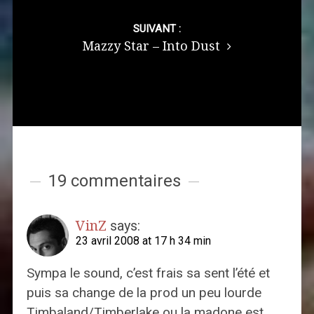
SUIVANT :
Mazzy Star – Into Dust
19 commentaires
VinZ
says:
23 avril 2008 at 17 h 34 min
Sympa le sound, c’est frais sa sent l’été et
puis sa change de la prod un peu lourde
Timbaland/Timberlake ou la madone est