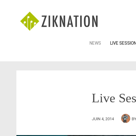
Skip
NEWS
LIVE SESSIO
to
content
Live Ses
JUIN 4, 2014
B