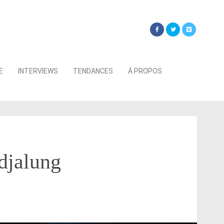
Searc
E
INTERVIEWS
TENDANCES
À PROPOS
for:
djalung