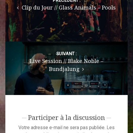
navigation
PRÉCÉDENT :
Clip du Jour // Glass Animals – Pools
SUIVANT :
Live Session // Blake Noble –
Bundjalung
Participer à la discussion
Votre adresse e-mail ne sera pas publiée.
Les