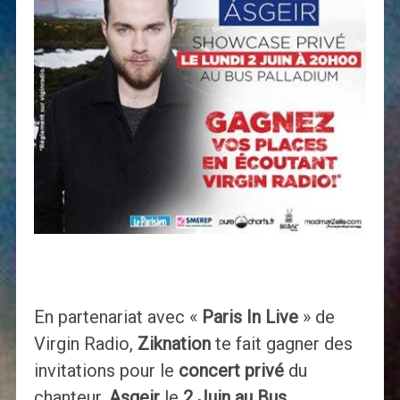
En partenariat avec «
Paris In Live
» de
Virgin Radio,
Ziknation
te fait gagner des
invitations pour le
concert privé
du
chanteur,
Asgeir
le
2 Juin au Bus