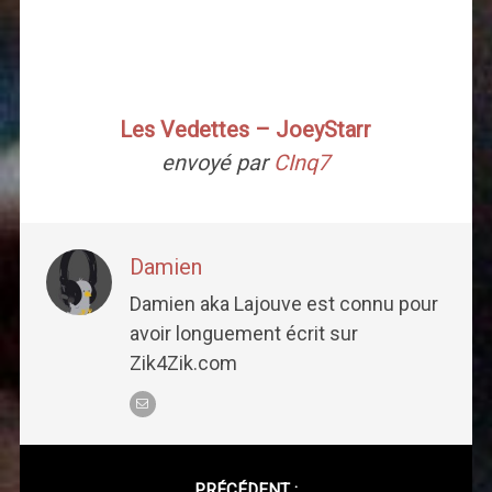
Les Vedettes – JoeyStarr
envoyé par
CInq7
Damien
Damien aka Lajouve est connu pour
avoir longuement écrit sur
Zik4Zik.com
Post
PRÉCÉDENT :