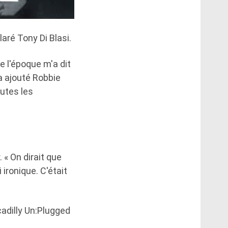
laré Tony Di Blasi.
e l'époque m'a dit
 a ajouté Robbie
outes les
 « On dirait que
i ironique. C'était
cadilly Un:Plugged