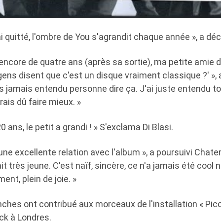
ai quitté, l'ombre de You s'agrandit chaque année », a déc
ncore de quatre ans (après sa sortie), ma petite amie d
 gens disent que c'est un disque vraiment classique ?' »,
is jamais entendu personne dire ça. J'ai juste entendu t
rais dû faire mieux. »
20 ans, le petit a grandi ! » S'exclama Di Blasi.
une excellente relation avec l'album », a poursuivi Chater.
ait très jeune. C'est naïf, sincère, ce n'a jamais été cool n
nt, plein de joie. »
anches ont contribué aux morceaux de l'installation « Pic
ck à Londres.