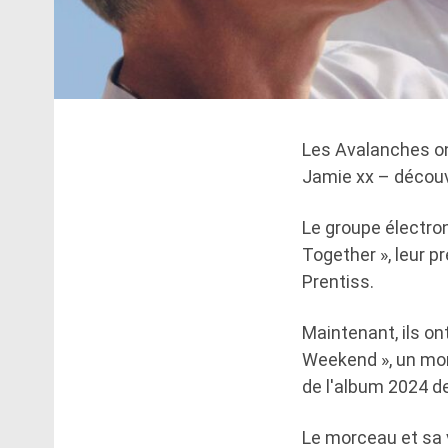
Les Avalanches ont
Jamie xx – découv
Le groupe électron
Together », leur p
Prentiss.
Maintenant, ils o
Weekend », un mor
de l'album 2024 de
Le morceau et sa 