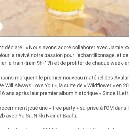
t déclaré : « Nous avons adoré collaborer avec Jamie xx
lour' a ravivé notre passion pour l'échantillonnage, et c
lier le train-train 9h-17h et de profiter de chaque week-e
nsons marquent le premier nouveau matériel des Avala
Will Always Love You », la suite de « Wildflower » en 2016
6 ans après leur premier album historique « Since I Left
récemment joué une « free party » surprise à l’OM dans l
b2b avec Yu Su, Nikki Nair et Baalti.