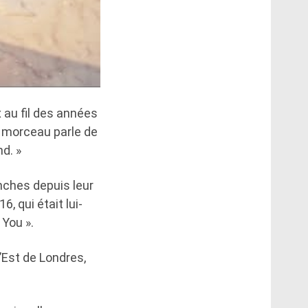
 au fil des années
e morceau parle de
nd. »
nches depuis leur
, qui était lui-
 You ».
’Est de Londres,