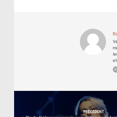
R
Vé
mu
le
et
Post
navigation
PRÉCÉDENT :