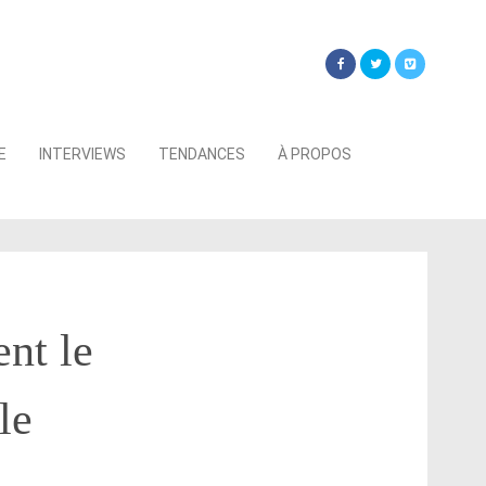
Searc
E
INTERVIEWS
TENDANCES
À PROPOS
for:
nt le
le