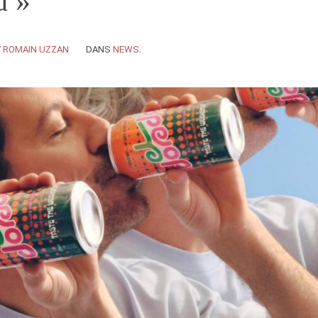
d »
Y
ROMAIN UZZAN
DANS
NEWS
.