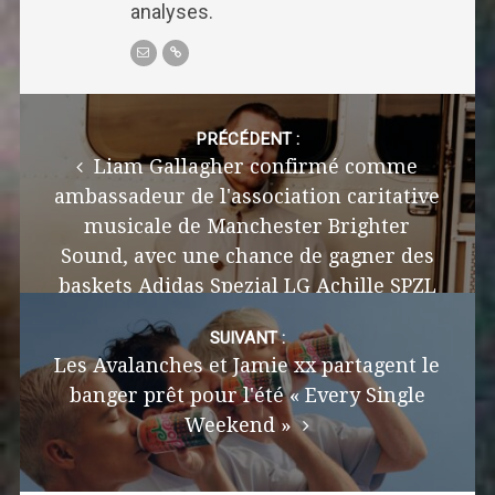
analyses.
Post
navigation
PRÉCÉDENT :
Liam Gallagher confirmé comme
ambassadeur de l'association caritative
musicale de Manchester Brighter
Sound, avec une chance de gagner des
baskets Adidas Spezial LG Achille SPZL
à guichets fermés
SUIVANT :
Les Avalanches et Jamie xx partagent le
banger prêt pour l'été « Every Single
Weekend »