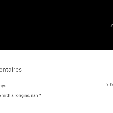
P
ntaires
9 av
ays:
Smith à l’origine, nan ?