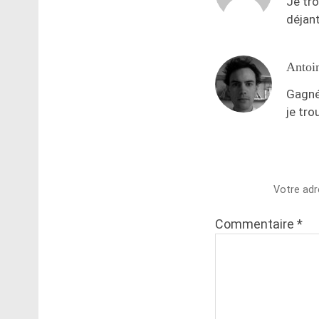
Je tr
déjant
Antoi
Gagné
je tro
Votre adr
Commentaire
*