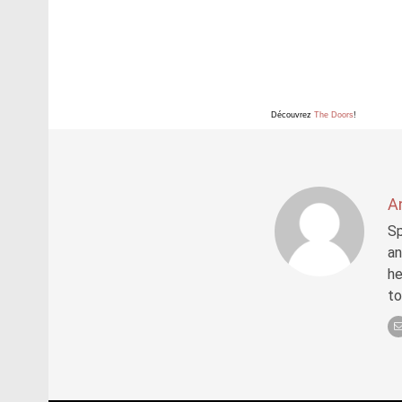
Découvrez
The Doors
!
A
Sp
an
he
to