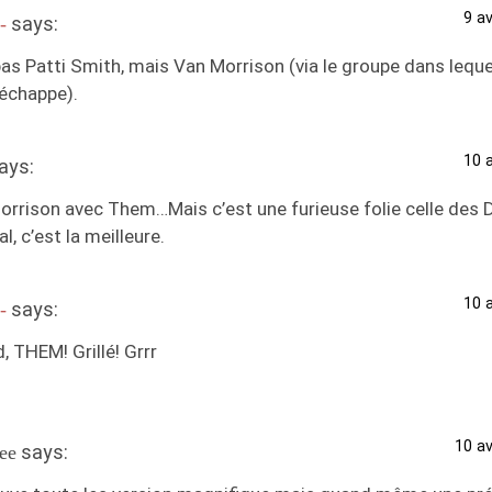
9 av
says:
-
as Patti Smith, mais Van Morrison (via le groupe dans lequel 
’échappe).
10 a
ays:
orrison avec Them…Mais c’est une furieuse folie celle des D
al, c’est la meilleure.
10 a
says:
-
, THEM! Grillé! Grrr
10 av
says:
ee