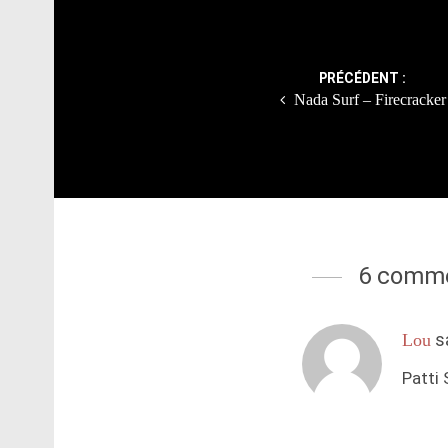
Post
navigation
PRÉCÉDENT :
Nada Surf – Firecracker
6 comme
s
Lou
Patti 