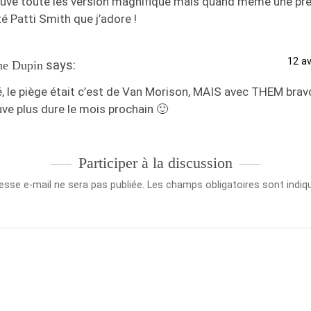
ouve toute les version magnifique mais quand même une pré
é Patti Smith que j’adore !
12 av
says:
ne Dupin
, le piège était c’est de Van Morison, MAIS avec THEM brav
uve plus dure le mois prochain 🙂
Participer à la discussion
esse e-mail ne sera pas publiée.
Les champs obligatoires sont indi