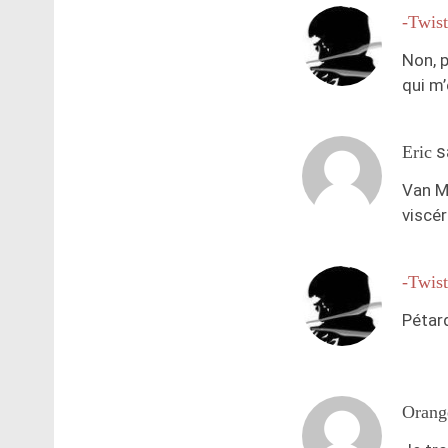
-Twist
Non, p
qui m
s
Eric
Van M
viscér
-Twist
Pétard
Orang