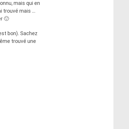
onnu, mais qui en
’ai trouvé mais …
er 🙁
’est bon). Sachez
 même trouvé une