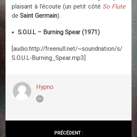
plaisant à l’écoute (un petit côté
So Flute
de
Saint Germain
).
S.O.U.L – Burning Spear (1971)
[audio:http://freenull.net/~soundnation/s/
S.O.U.L-Burning_Spear.mp3]
Hypno
Post
navigation
PRÉCÉDENT :