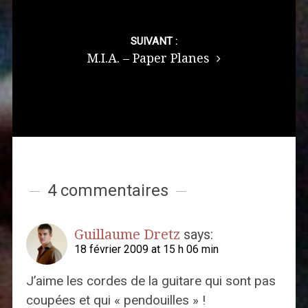
SUIVANT :
M.I.A. – Paper Planes
4 commentaires
Guillaume Dretz
says:
18 février 2009 at 15 h 06 min
J’aime les cordes de la guitare qui sont pas
coupées et qui « pendouilles » !