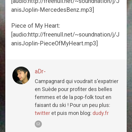
[audio:http://freenull.net/~soundnation/j/J
anisJoplin-MercedesBenz.mp3]
Piece of My Heart:
[audio:http://freenull.net/~soundnation/j/J
anisJoplin-PieceOfMyHeart.mp3]
aDr-
Campagnard qui voudrait s'expatrier
en Suède pour profiter des belles
femmes et de la pop-folk tout en
faisant du ski ! Pour un peu plus:
twitter
et puis mon blog:
dudy.fr