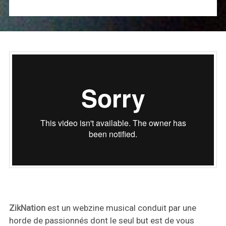
ZikNation
est un webzine musical conduit par une
horde de passionnés dont le seul but est de vous