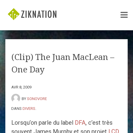
(Clip) The Juan MacLean –
One Day
AVR 8, 2009
BY
SONOVORE
DANS
DIVERS
.
Lorsqu’on parle du label
DFA
, c’est très
souvent James Murphy et son projet
LCD