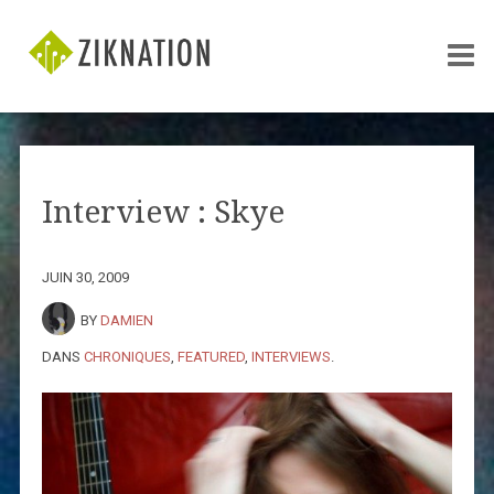
Interview : Skye
JUIN 30, 2009
BY
DAMIEN
DANS
CHRONIQUES
,
FEATURED
,
INTERVIEWS
.