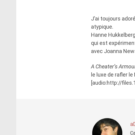
J’ai toujours ador
atypique.
Hanne Hukkelberg 
qui est expériment
avec Joanna News
A Cheater’s Armou
le luxe de rafler
[audio:http://fi
a
Ca