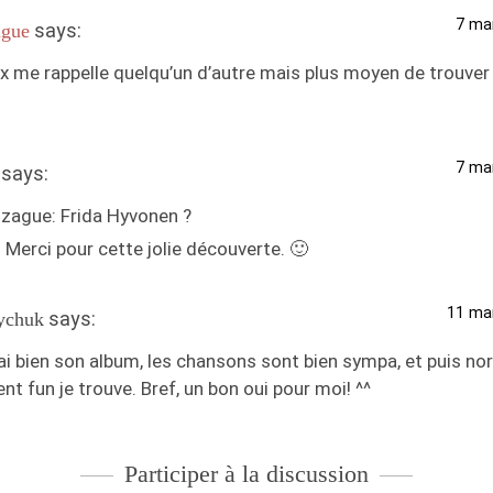
7 ma
says:
gue
x me rappelle quelqu’un d’autre mais plus moyen de trouver
7 ma
says:
ague: Frida Hyvonen ?
Merci pour cette jolie découverte. 🙂
11 mar
says:
ychuk
’ai bien son album, les chansons sont bien sympa, et puis no
nt fun je trouve. Bref, un bon oui pour moi! ^^
Participer à la discussion