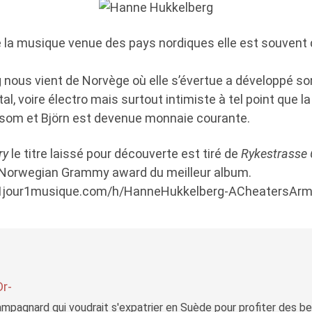
é la musique venue des pays nordiques elle est souvent d
nous vient de Norvège où elle s’évertue a développé so
al, voire électro mais surtout intimiste à tel point que 
om et Björn est devenue monnaie courante.
ry
le titre laissé pour découverte est tiré de
Rykestrasse
 le Norwegian Grammy award du meilleur album.
les.1jour1musique.com/h/HanneHukkelberg-ACheatersAr
Dr-
mpagnard qui voudrait s'expatrier en Suède pour profiter des b