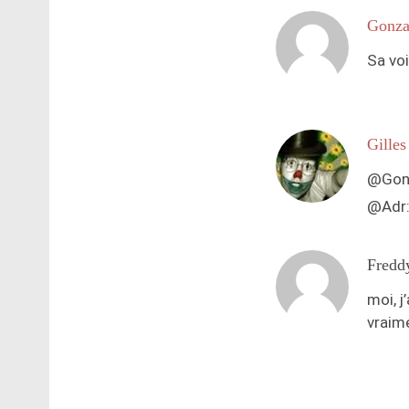
Gonza
Sa voi
Gilles
@Gonz
@Adr: 
Fredd
moi, j
vraime