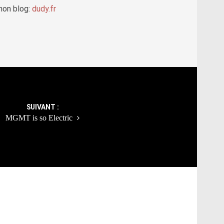
mon blog:
dudy.fr
SUIVANT :
MGMT is so Electric