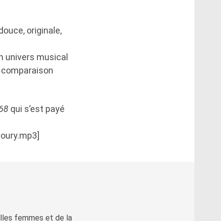
ouce, originale,
n univers musical
la comparaison
 68
qui s’est payé
moury.mp3]
elles femmes et de la