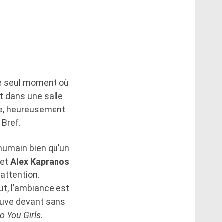
le seul moment où
t dans une salle
te, heureusement
 Bref.
 humain bien qu’un
 et
Alex Kapranos
attention.
ut, l’ambiance est
rouve devant sans
o You Girls
.