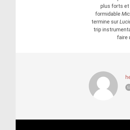
plus forts et
formidable
Mic
termine sur
Luci
trip instrumenta
faire
h
Post