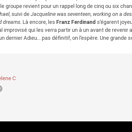
 le groupe revient pour un rappel long de cinq ou six cha
hael
, suivi de
Jacqueline was seventeen, working on a des
d dreams
. Là encore, les
Franz Ferdinand
s’égarent joy
l improvisé qui les verra partir un à un avant de reveni
 un dernier Adieu… pas définitif, on l’espère. Une grande so
elene C