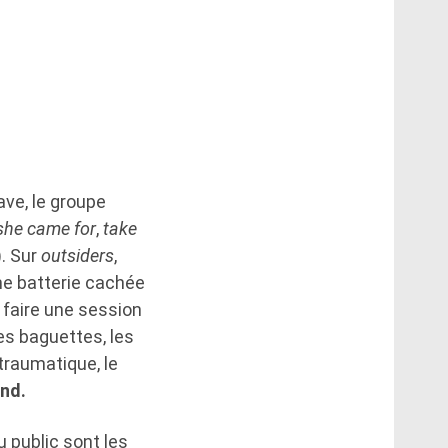
ve, le groupe
she came for
,
take
). Sur
outsiders
,
ème batterie cachée
 faire une session
es baguettes, les
traumatique, le
nd.
 public sont les