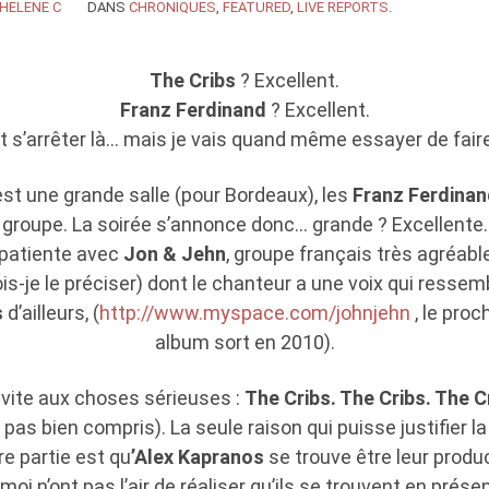
HELENE C
DANS
CHRONIQUES
,
FEATURED
,
LIVE REPORTS
.
The Cribs
? Excellent.
Franz Ferdinand
? Excellent.
t s’arrêter là… mais je vais quand même essayer de faire
st une grande salle (pour Bordeaux), les
Franz Ferdinan
groupe. La soirée s’annonce donc… grande ? Excellente.
 patiente avec
Jon & Jehn
, groupe français très agréabl
is-je le préciser) dont le chanteur a une voix qui ressem
s
d’ailleurs, (
http://www.myspace.com/johnjehn
, le pro
album sort en 2010).
vite aux choses sérieuses :
The Cribs. The Cribs. The C
 pas bien compris). La seule raison qui puisse justifier l
e partie est qu
’Alex Kapranos
se trouve être leur produ
oi n’ont pas l’air de réaliser qu’ils se trouvent en prés