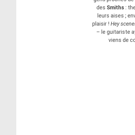
des
Smiths
: th
leurs aises ; en
plaisir !
Hey scene
– le guitariste 
viens de co