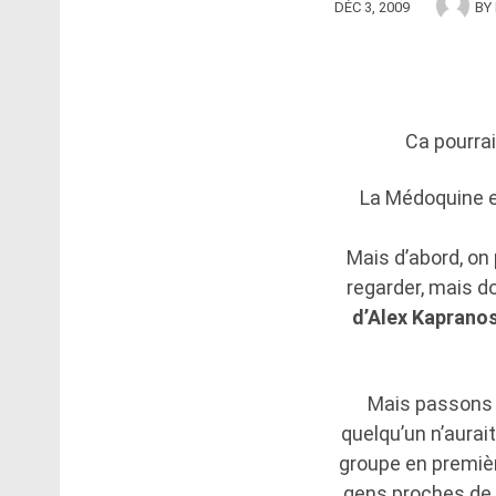
DÉC 3, 2009
BY
Ca pourrai
La Médoquine e
Mais d’abord, on
regarder, mais do
d’Alex Kaprano
Mais passons 
quelqu’un n’aurait
groupe en premièr
gens proches de m