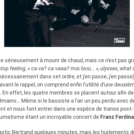
sérieusement à mourir de chaud, mais ce n’est pas gra
stop feeling
, « ca va? ca vaaa? moi ôssi… »,
ulysses
,
what 
nécessairement dans cet ordre, et j’en passe, j’en passe
vant le rappel, on comprend enfin l’utilité d’une deuxi
… En effet, les quatre membres se placent autour afin de
 8mains… Même si le bassiste a l’air un peu perdu avec d
ent et nous font entrer dans une espèce de transe post-
aumatisme étant un incroyable concert de
Franz Ferdina
astic Bertrand quelques minutes, mais les hurlements du