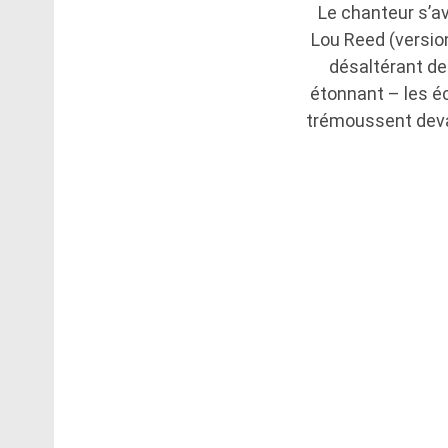
Le chanteur s’a
Lou Reed (versio
désaltérant de
étonnant – les éc
trémoussent devan