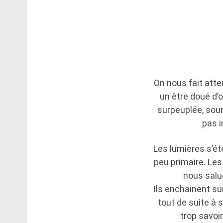
On nous fait att
un être doué d’
surpeuplée, sou
pas 
Les lumières s’ét
peu primaire. L
nous salue
Ils enchainent su
tout de suite à 
trop savoi