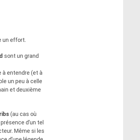
 un effort.
d
sont un grand
e à entendre (et à
ble un peu à celle
chain et deuxième
ribs
(au cas où
a présence d’un tel
cteur. Même si les
ence d’une légende