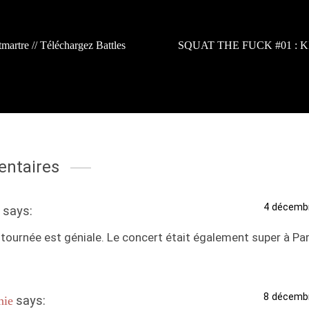
artre // Téléchargez Battles
SQUAT THE FUCK #01 : KI
ntaires
4 décembr
says:
tournée est géniale. Le concert était également super à Par
8 décembr
says:
nie