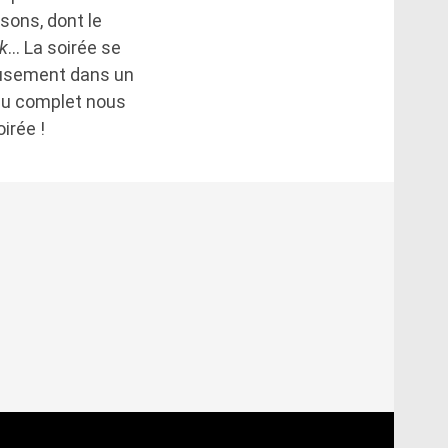
nsons, dont le
k
… La soirée se
eusement dans un
r au complet nous
irée !