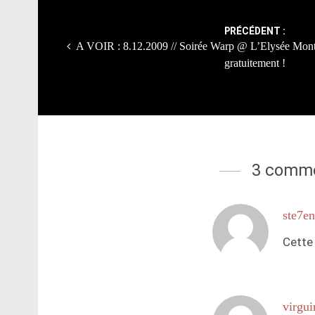
navigation
PRÉCÉDENT :
A VOIR : 8.12.2009 // Soirée Warp @ L’Elysée Montm
gratuitement !
3 comme
ste7en
Cette 
virgui