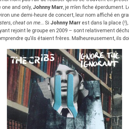
e one and only,
Johnny Marr
, je m’en fiche éperdument. 
viron une demi-heure de concert, leur nom affiché en gran
sters
,
cheat on me
… Si
Johnny Marr
est dans la place (!),
ayant rejoint le groupe en 2009 – sont relativement décha
mprendre qu’ils étaient frères. Malheureusement, ils doi