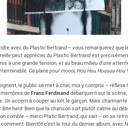
endre avec du Plastic Bertrand – vous remarquerez que 
oreille peut apprécier du Plastic Bertrand est précisémen
mis à une grande tension, et au beau milieu d’une atten
interminable.
Ca plane pour moooi, Hou Hou Houuuu Hou
!
eignent, le public se met à crier, moi y compris – réflexe
es membres de
Franz Ferdinand
débarquent sur la scène,
. Un accent à couper au kilt, le garçon. Mais charmante 
r
Bite hard
. Bien que la chanson soit plutôt calme au déb
son comble – merci Platic Bertrand, qui sait – on se ret
r comment. Bientôt c’est le tour du dernier album, avec
N