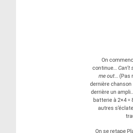
On commence 
continue…
Can’t 
me out
… (Pas 
dernière chanson a
derrière un ampli
batterie à 2×4 =
autres s’éclat
tr
On se retape Pl