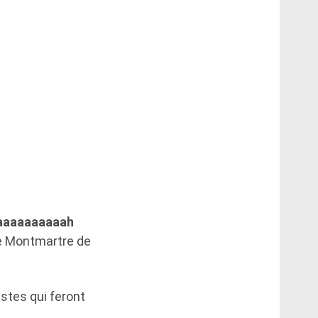
aaaaaaaaaah
ée Montmartre de
istes qui feront