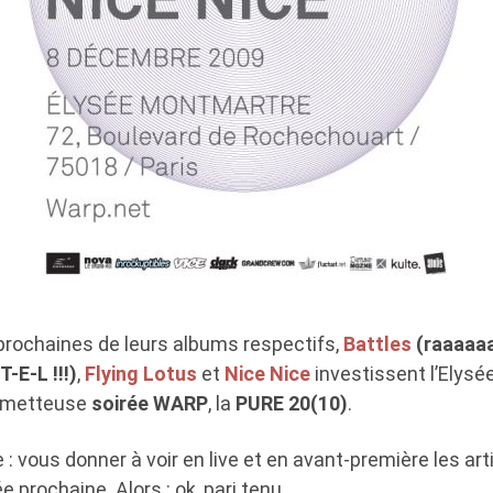
prochaines de leurs albums respectifs,
Battles
(raaaaa
T-E-L !!!)
,
Flying Lotus
et
Nice Nice
investissent l’Elys
rometteuse
soirée WARP
, la
PURE 20(10)
.
 : vous donner à voir en live et en avant-première les art
 prochaine. Alors : ok, pari tenu.