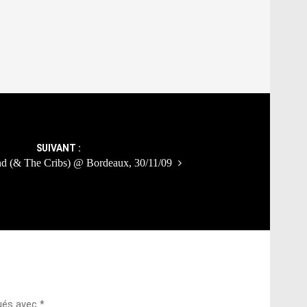
SUIVANT :
nd (& The Cribs) @ Bordeaux, 30/11/09
qués avec
*