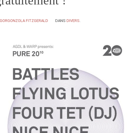
gratuitement !
GORGONZOLA FITZGERALD
DANS
DIVERS
.