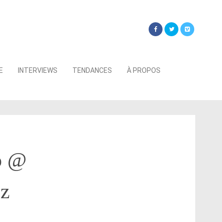
Searc
E
INTERVIEWS
TENDANCES
À PROPOS
for:
p @
ez