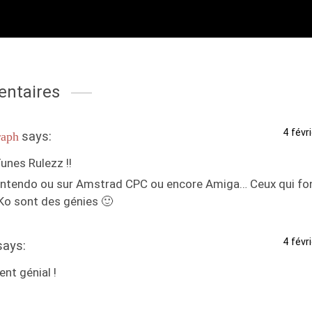
ntaires
4 févr
says:
raph
unes Rulezz !!
intendo ou sur Amstrad CPC ou encore Amiga… Ceux qui fon
 Ko sont des génies 🙂
4 févr
says:
nt génial !