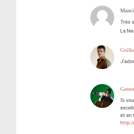
Manci
Très 
La Ne
Guill
J’ador
Gasto
Si vou
excel
et en 
http: