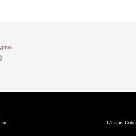
ypno
 Guns
L’instant Crit