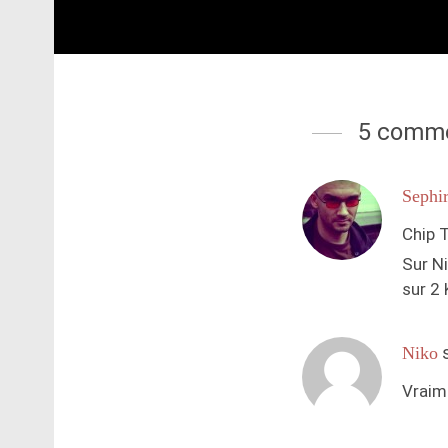
5 comme
Sephi
Chip T
Sur N
sur 2
Niko
Vraime