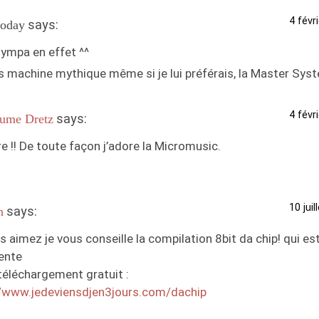
4 févr
says:
oday
sympa en effet ^^
s machine mythique même si je lui préférais, la Master Sys
4 févr
says:
aume Dretz
e !! De toute façon j’adore la Micromusic.
10 jui
says:
n
s aimez je vous conseille la compilation 8bit da chip! qui es
lente
téléchargement gratuit :
//www.jedeviensdjen3jours.com/dachip