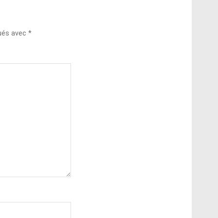
qués avec
*