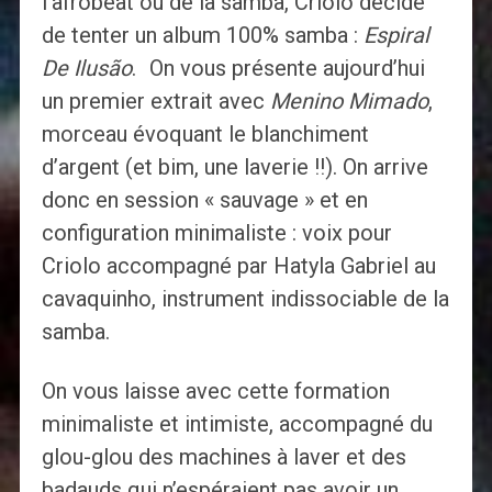
l’afrobeat ou de la samba, Criolo décide
de tenter un album 100% samba :
Espiral
De Ilusão
. On vous présente aujourd’hui
un premier extrait avec
Menino Mimado
,
morceau évoquant le blanchiment
d’argent (et bim, une laverie !!). On arrive
donc en session « sauvage » et en
configuration minimaliste : voix pour
Criolo accompagné par Hatyla Gabriel au
cavaquinho, instrument indissociable de la
samba.
On vous laisse avec cette formation
minimaliste et intimiste, accompagné du
glou-glou des machines à laver et des
badauds qui n’espéraient pas avoir un