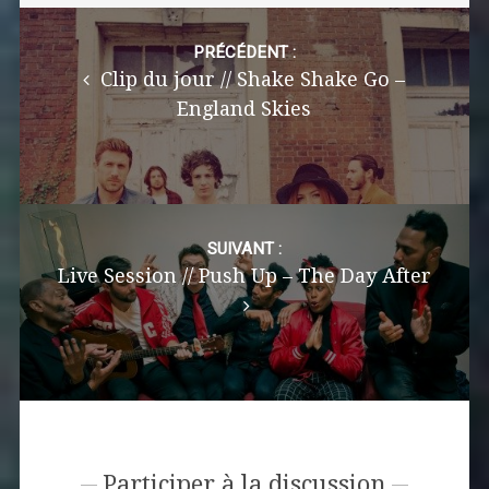
Post
navigation
PRÉCÉDENT :
Clip du jour // Shake Shake Go –
England Skies
SUIVANT :
Live Session // Push Up – The Day After
Participer à la discussion