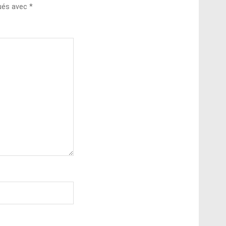
qués avec
*