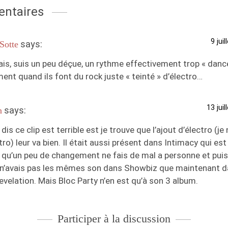
ntaires
9 jui
says:
Sotte
is, suis un peu déçue, un rythme effectivement trop « dance 
ent quand ils font du rock juste « teinté » d’électro…
13 jui
says:
n
 dis ce clip est terrible est je trouve que l’ajout d’électro (je
tro) leur va bien. Il était aussi présent dans Intimacy qui es
 qu’un peu de changement ne fais de mal a personne et pui
n’avais pas les mêmes son dans Showbiz que maintenant d
velation. Mais Bloc Party n’en est qu’à son 3 album.
Participer à la discussion