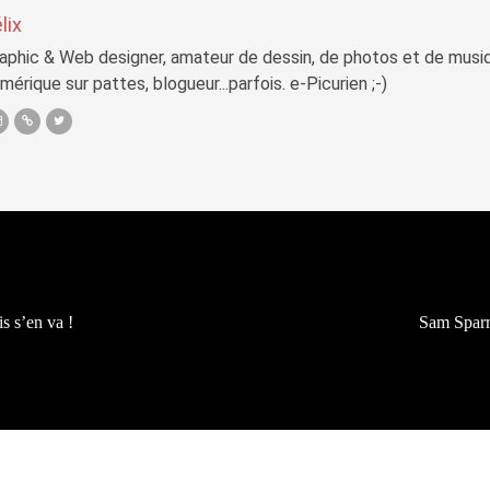
lix
aphic & Web designer, amateur de dessin, de photos et de musi
mérique sur pattes, blogueur...parfois. e-Picurien ;-)
is s’en va !
Sam Sparr