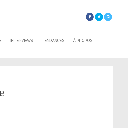
Searc
E
INTERVIEWS
TENDANCES
À PROPOS
for:
e