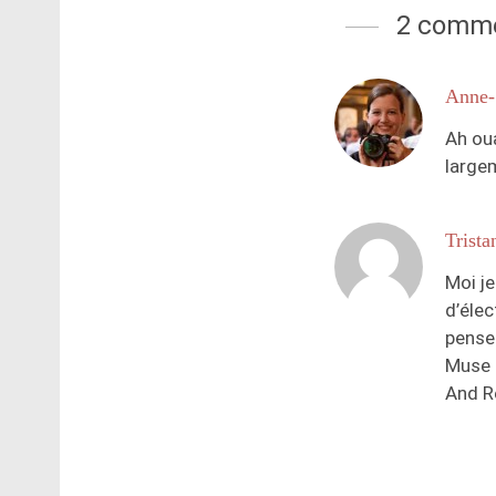
2 comme
Anne-
Ah oua
largem
Trista
Moi je
d’élec
pense
Muse 
And Re