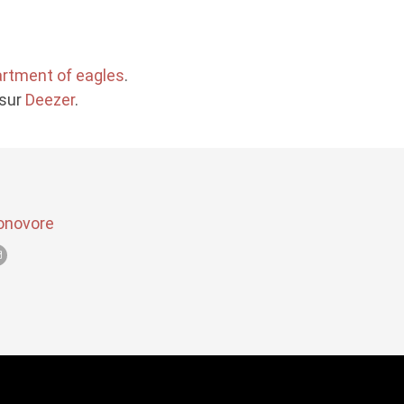
rtment of eagles
.
 sur
Deezer
.
onovore