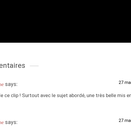
ntaires
27 mar
says:
he
le ce clip ! Surtout avec le sujet abordé, une très belle mis e
27 mar
says:
he