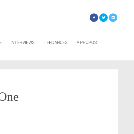
Searc
E
INTERVIEWS
TENDANCES
À PROPOS
for:
 One