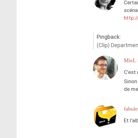
Certai
scénar
http:
Pingback:
(Clip) Departmen
MieL
C’est 
Sinon 
de me
fabul
Et l’a