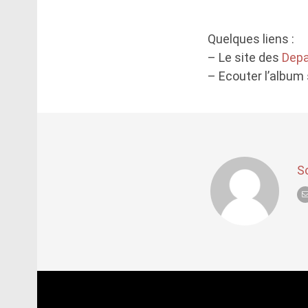
Quelques liens :
– Le site des
Depa
– Ecouter l’album
S
Post
navigation