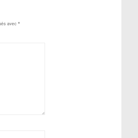
qués avec
*