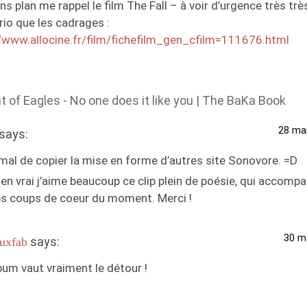
ns plan me rappel le film The Fall – à voir d’urgence très trè
io que les cadrages :
//www.allocine.fr/film/fichefilm_gen_cfilm=111676.html
t of Eagles - No one does it like you | The BaKa Book
28 mar
says:
mal de copier la mise en forme d’autres site Sonovore. =D
en vrai j’aime beaucoup ce clip plein de poésie, qui accomp
s coups de coeur du moment. Merci !
30 m
says:
euxfab
lbum vaut vraiment le détour !