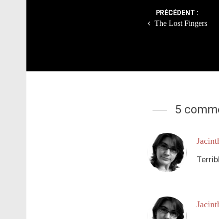
PRÉCÉDENT :
The Lost Fingers
5 comme
Jacint
Terrib
Jacint