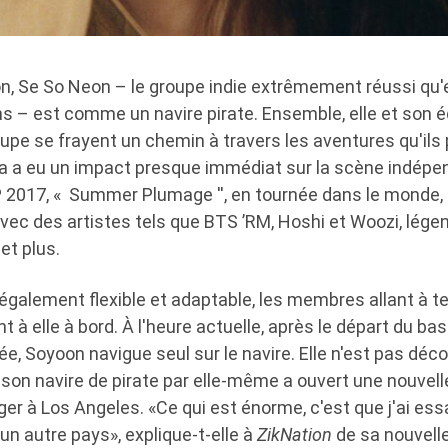
 Se So Neon – le groupe indie extrêmement réussi qu'e
ans – est comme un navire pirate. Ensemble, elle et son 
pe se frayent un chemin à travers les aventures qu'ils 
la a eu un impact presque immédiat sur la scène indépe
P 2017, « Summer Plumage '', en tournée dans le monde,
avec des artistes tels que BTS ’RM, Hoshi et Woozi, lége
et plus.
galement flexible et adaptable, les membres allant à te
nt à elle à bord. À l'heure actuelle, après le départ du ba
ée, Soyoon navigue seul sur le navire. Elle n'est pas déc
e son navire de pirate par elle-même a ouvert une nouvel
r à Los Angeles. «Ce qui est énorme, c'est que j'ai ess
 autre pays», explique-t-elle à
ZikNation
de sa nouvelle