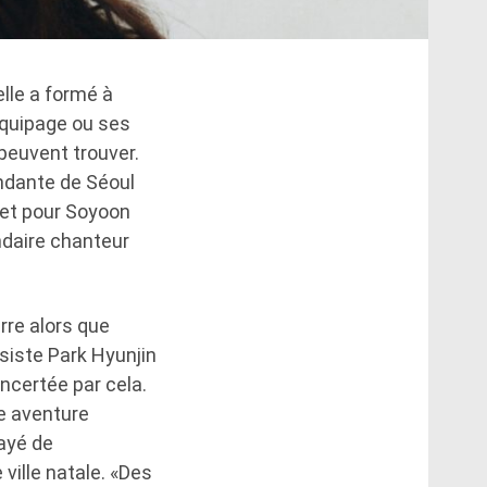
lle a formé à
équipage ou ses
peuvent trouver.
ndante de Séoul
 et pour Soyoon
ndaire chanteur
rre alors que
ssiste Park Hyunjin
oncertée par cela.
le aventure
ayé de
 ville natale. «Des