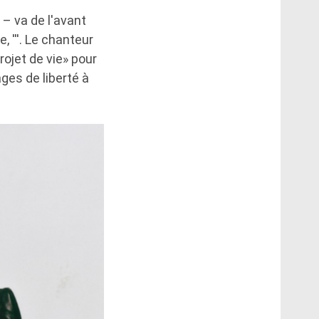
 – va de l'avant
 ''
'. Le chanteur
ojet de vie» pour
sages de liberté à