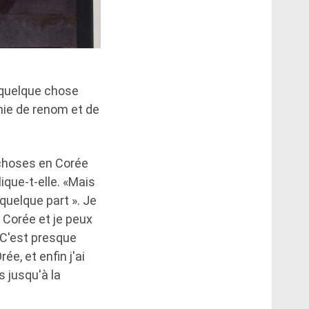
à quelque chose
nnie de renom et de
 choses en Corée
lique-t-elle. «Mais
z quelque part ». Je
 Corée et je peux
. C'est presque
e, et enfin j'ai
 jusqu'à la