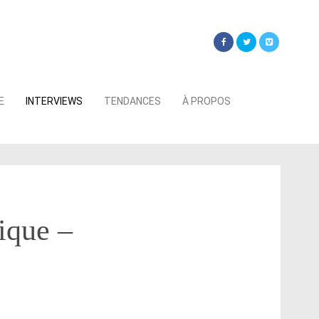
Searc
E
INTERVIEWS
TENDANCES
À PROPOS
for:
ique –