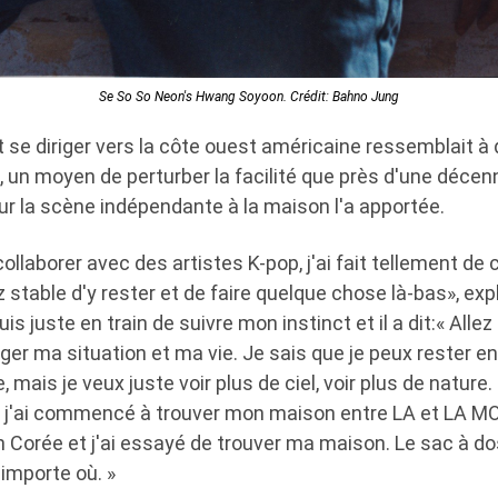
Se So So Neon's Hwang Soyoon. Crédit: Bahno Jung
t se diriger vers la côte ouest américaine ressemblait 
re, un moyen de perturber la facilité que près d'une déce
r la scène indépendante à la maison l'a apportée.
llaborer avec des artistes K-pop, j'ai fait tellement de
z stable d'y rester et de faire quelque chose là-bas», exp
suis juste en train de suivre mon instinct et il a dit:« Alle
ger ma situation et ma vie. Je sais que je peux rester en
, mais je veux juste voir plus de ciel, voir plus de nature
 j'ai commencé à trouver mon maison entre LA et LA MOré
 Corée et j'ai essayé de trouver ma maison. Le sac à dos
'importe où. »