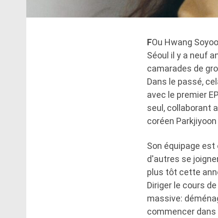
F
Ou Hwang Soyoon,
Séoul il y a neuf 
camarades de grou
Dans le passé, ce
avec le premier E
seul, collaborant 
coréen Parkjiyoon 
Son équipage est é
d'autres se joigne
plus tôt cette ann
Diriger le cours d
massive: déménage
commencer dans un