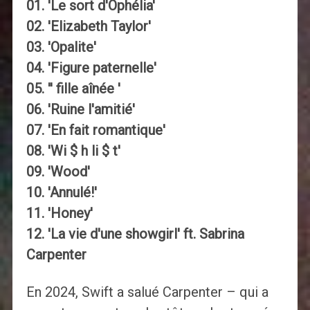
01. 'Le sort d'Ophélia'
02. 'Elizabeth Taylor'
03. 'Opalite'
04. 'Figure paternelle'
05. '' fille aînée '
06. 'Ruine l'amitié'
07. 'En fait romantique'
08. 'Wi $ h li $ t'
09. 'Wood'
10. 'Annulé!'
11. 'Honey'
12. 'La vie d'une showgirl' ft. Sabrina
Carpenter
En 2024, Swift a salué Carpenter – qui a