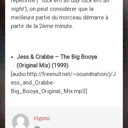
répétitive (‘
fuck em all day fuck em all
night’
), on peut considérer que la
meilleure partie du morceau démarre à
partir de la 2ème minute.
Jess & Crabbe – The Big Booya
(Original Mix) (1999)
[audio:http://freenull.net/~soundnation/j/J
ess_and_Crabbe-
Big_Booya_Original_Mix.mp3]
Hypno