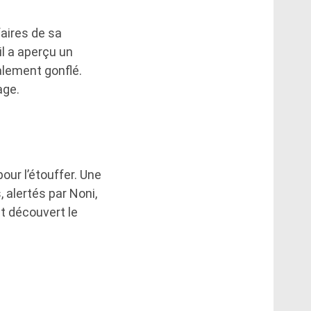
faires de sa
l a aperçu un
lement gonflé.
age.
our l’étouffer. Une
, alertés par Noni,
ent découvert le