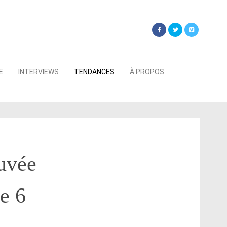
Searc
E
INTERVIEWS
TENDANCES
À PROPOS
for:
uvée
e 6