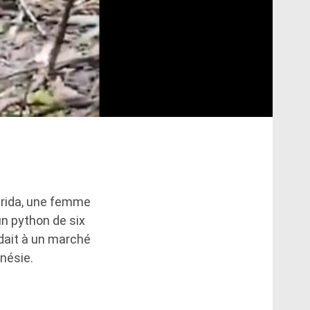
arida, une femme
un python de six
ndait à un marché
nésie.