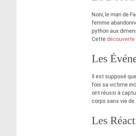
Noni, le mari de F
femme abandonnées
python aux dimens
Cette
découverte
Les Événe
Il est supposé que
fois sa victime inc
ont réussi à captur
corps sans vie de 
Les Réact