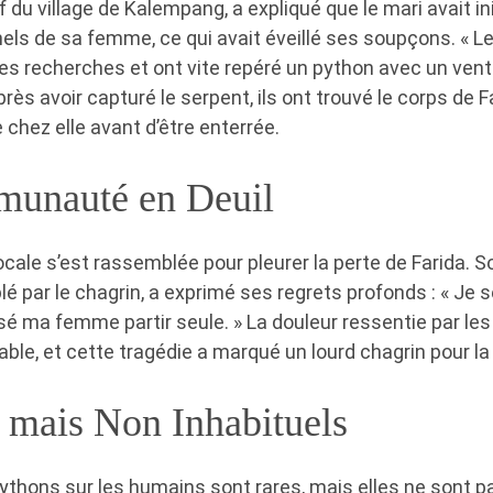
ef du village de Kalempang, a expliqué que le mari avait i
els de sa femme, ce qui avait éveillé ses soupçons. « Le
s recherches et ont vite repéré un python avec un vent
rès avoir capturé le serpent, ils ont trouvé le corps de Far
 chez elle avant d’être enterrée.
unauté en Deuil
ale s’est rassemblée pour pleurer la perte de Farida. S
é par le chagrin, a exprimé ses regrets profonds : « Je s
ssé ma femme partir seule. » La douleur ressentie par les
pable, et cette tragédie a marqué un lourd chagrin pour la 
 mais Non Inhabituels
ythons sur les humains sont rares, mais elles ne sont 