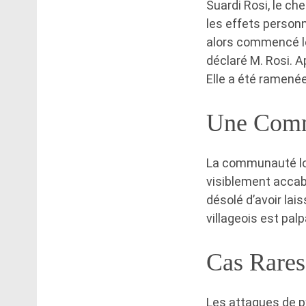
Suardi Rosi, le ch
les effets personn
alors commencé le
déclaré M. Rosi. Ap
Elle a été ramenée
Une Comm
La communauté loc
visiblement accabl
désolé d’avoir lai
villageois est pal
Cas Rares
Les attaques de p