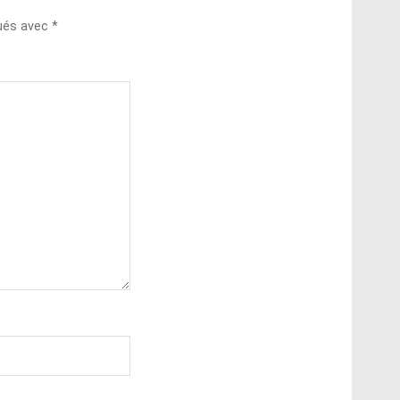
qués avec
*