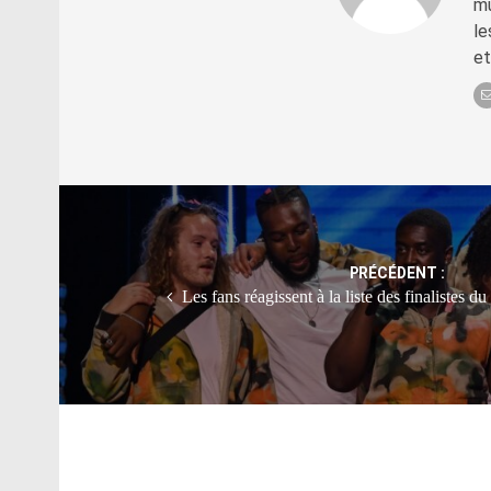
mu
le
et
Post
navigation
PRÉCÉDENT :
Les fans réagissent à la liste des finalistes 