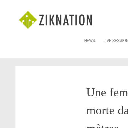
Skip
NEWS
LIVE SESSIO
to
content
Une femm
morte da