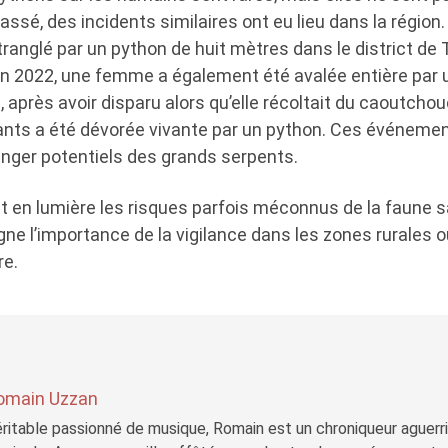
assé, des incidents similaires ont eu lieu dans la région.
tranglé par un python de huit mètres dans le district de
En 2022, une femme a également été avalée entière par 
 après avoir disparu alors qu’elle récoltait du caoutchou
nts a été dévorée vivante par un python. Ces événement
anger potentiels des grands serpents.
t en lumière les risques parfois méconnus de la faune 
gne l’importance de la vigilance dans les zones rurales 
re.
omain Uzzan
ritable passionné de musique, Romain est un chroniqueur aguerri 