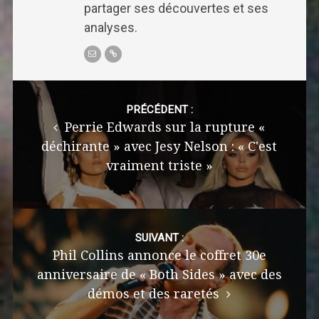
partager ses découvertes et ses
analyses.
Post
navigation
PRÉCÉDENT :
Perrie Edwards sur la rupture «
déchirante » avec Jesy Nelson : « C'est
vraiment triste »
SUIVANT :
Phil Collins annonce le coffret 30e
anniversaire de « Both Sides » avec des
démos et des raretés