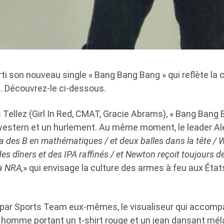
ti son nouveau single « Bang Bang Bang » qui reflète la 
. Découvrez-le ci-dessous.
 Tellez (Girl In Red, CMAT, Gracie Abrams), « Bang Bang 
e western et un hurlement. Au même moment, le leader Al
y a des B en mathématiques / et deux balles dans la tête /
es dîners et des IPA raffinés / et Newton reçoit toujours d
a NRA,
» qui envisage la culture des armes à feu aux État
t par Sports Team eux-mêmes, le visualiseur qui accom
n homme portant un t-shirt rouge et un jean dansant mél