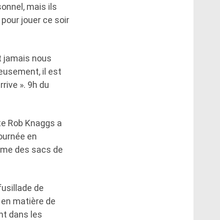
onnel, mais ils
pour jouer ce soir
nt jamais nous
eusement, il est
rive ». 9h du
ste Rob Knaggs a
tournée en
omme des sacs de
fusillade de
 en matière de
ent dans les