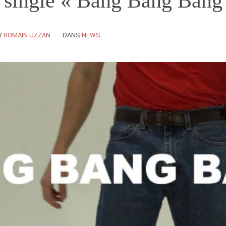
 single « Bang Bang Bang
Y
ROMAIN UZZAN
DANS
NEWS
.