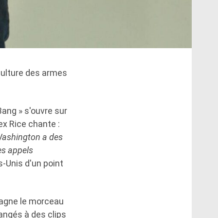
culture des armes
Bang » s'ouvre sur
ex Rice chante :
 Washington a des
es appels
s-Unis d'un point
pagne le morceau
angés à des clips