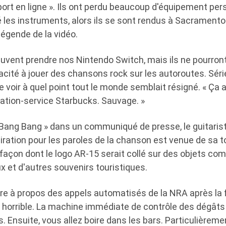
rt en ligne ». Ils ont perdu beaucoup d'équipement pers
 les instruments, alors ils se sont rendus à Sacramento 
égende de la vidéo.
s peuvent prendre nos Nintendo Switch, mais ils ne pourro
cité à jouer des chansons rock sur les autoroutes. Séri
voir à quel point tout le monde semblait résigné. « Ça ar
ation-service Starbucks. Sauvage. »
 Bang Bang » dans un communiqué de presse, le guitari
piration pour les paroles de la chanson est venue de sa 
 façon dont le logo AR-15 serait collé sur des objets c
 et d'autres souvenirs touristiques.
oire à propos des appels automatisés de la NRA après la 
 horrible. La machine immédiate de contrôle des dégâts
s. Ensuite, vous allez boire dans les bars. Particulièrem