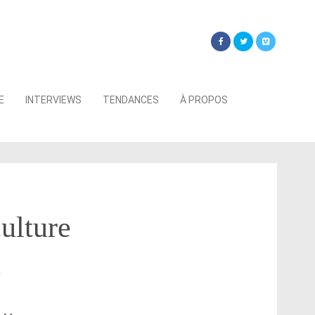
Searc
E
INTERVIEWS
TENDANCES
À PROPOS
for:
culture
e