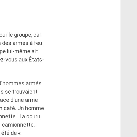
ur le groupe, car
re des armes à feu
pe lui-même ait
z-vous aux États-
e d'hommes armés
ls se trouvaient
enace d'une arme
 un café. Un homme
nette. Il a couru
a camionnette.
 été de «