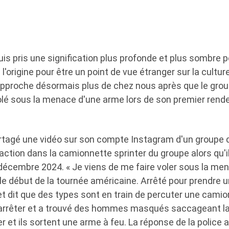
s pris une signification plus profonde et plus sombre po
à l'origine pour être un point de vue étranger sur la cultu
pproche désormais plus de chez nous après que le grou
é sous la menace d'une arme lors de son premier rende
rtagé une vidéo sur son compte Instagram d'un group
action dans la camionnette sprinter du groupe alors qu'i
 décembre 2024. « Je viens de me faire voler sous la m
le début de la tournée américaine. Arrêté pour prendre
et dit que des types sont en train de percuter une camion
'arrêter et a trouvé des hommes masqués saccageant l
et ils sortent une arme à feu. La réponse de la police a