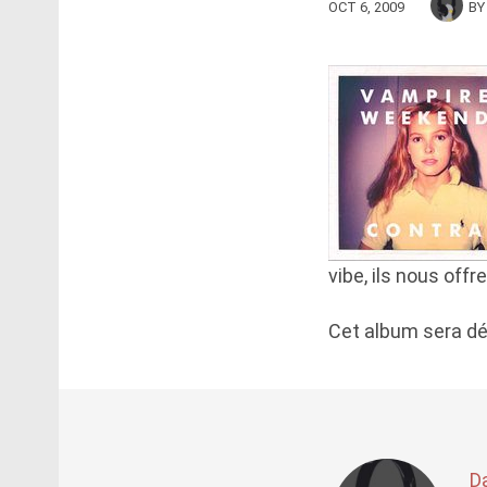
OCT 6, 2009
B
vibe, ils nous offr
Cet album sera 
D