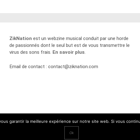
ZikNation
est un webzine musical conduit par une horde
de passionnés dont le seul but est de vous transmettre le
virus des sons frais.
En savoir plus
.
Email de contact :
contact@ziknation.com
 vous garantir la meilleure expérience sur notre site web. Si vous contin
Ok